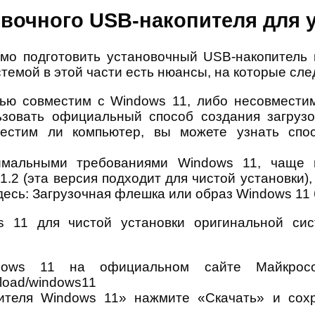
овочного USB-накопителя для 
имо подготовить установочный USB-накопител
темой в этой части есть нюансы, на которые сле
тью совместим с Windows 11, либо несовмести
ьзовать официальный способ создания загрузо
местим ли компьютер, вы можете узнать спо
мальными требованиями Windows 11, чаще в
2 (эта версия подходит для чистой установки),
десь: Загрузочная флешка или образ Windows 11 
s 11 для чистой установки оригинальной с
ndows 11 на официальном сайте Майкро
wnload/windows11
ителя Windows 11» нажмите «Скачать» и сохра