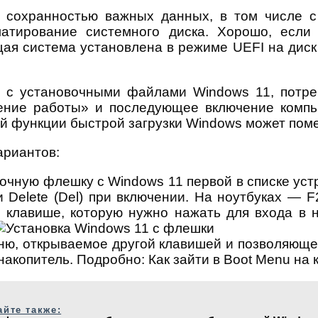
 сохранностью важных данных, в том числе с 
атирование системного диска. Хорошо, если
ущая система установлена в режиме UEFI на дис
и с установочными файлами Windows 11, потре
шение работы» и последующее включение ком
й функции быстрой загрузки Windows может пом
ариантов:
зочную флешку с Windows 11 первой в списке уст
Delete (Del) при включении. На ноутбуках — F
клавише, которую нужно нажать для входа в на
ю, открываемое другой клавишей и позволяющее
акопитель. Подробно: Как зайти в Boot Menu на 
айте также: