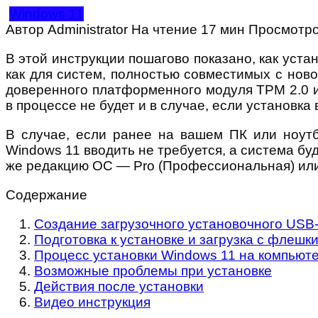
Windows 11
Автор
Administrator
На чтение
17 мин
Просмотр
В этой инструкции пошагово показано, как уст
как для систем, полностью совместимых с нов
доверенного платформенного модуля TPM 2.0 и
в процессе не будет и в случае, если установка
В случае, если ранее на вашем ПК или ноут
Windows 11 вводить не требуется, а система бу
же редакцию ОС — Pro (Профессиональная) или 
Содержание
Создание загрузочного установочного USB-
Подготовка к установке и загрузка с флешк
Процесс установки Windows 11 на компьюте
Возможные проблемы при установке
Действия после установки
Видео инструкция