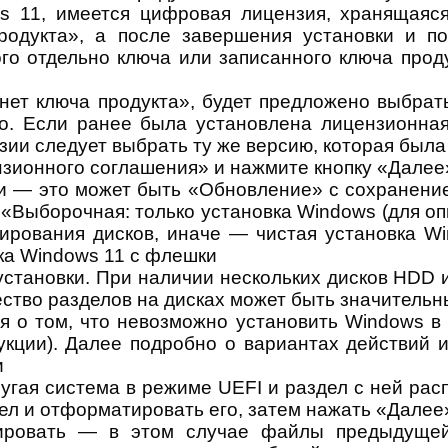
s 11, имеется цифровая лицензия, хранящаяся
родукта», а после завершения установки и по
го отдельно ключа или записанного ключа прод
 нет ключа продукта», будет предложено выбра
. Если ранее была установлена лицензионная
ии следует выбрать ту же версию, которая была
нзионного соглашения» и нажмите кнопку «Далее
ки — это может быть «Обновление» с сохранени
 «Выборочная: только установка Windows (для о
рования дисков, иначе — чистая установка Wi
установки. При наличии нескольких дисков HDD 
ство разделов на дисках может быть значительны
 о том, что невозможно установить Windows в
ции). Далее подробно о вариантах действий и
угая система в режиме UEFI и раздел с ней ра
дел и отформатировать его, затем нажать «Далее
ровать — в этом случае файлы предыдущей 