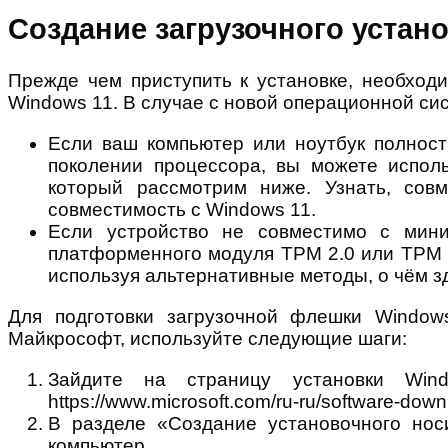
Создание загрузочного устан
Прежде чем приступить к установке, необход
Windows 11. В случае с новой операционной сис
Если ваш компьютер или ноутбук полнос
поколении процессора, вы можете испол
который рассмотрим ниже. Узнать, сов
совместимость с Windows 11.
Если устройство не совместимо с мини
платформенного модуля TPM 2.0 или TPM 1.
используя альтернативные методы, о чём з
Для подготовки загрузочной флешки Window
Майкрософт, используйте следующие шаги:
Зайдите на страницу установки Wi
https://www.microsoft.com/ru-ru/software-do
В разделе «Создание установочного нос
компьютер.