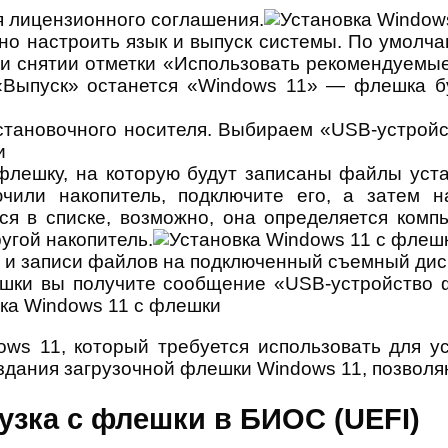
ия лицензионного соглашения.
но настроить язык и выпуск системы. По умолч
и снятии отметки «Использовать рекомендуемы
«Выпуск» останется «Windows 11» — флешка бу
тановочного носителя. Выбираем «USB-устройс
флешку, на которую будут записаны файлы уста
чили накопитель, подключите его, а затем н
я в списке, возможно, она определяется комп
угой накопитель.
 и записи файлов на подключенный съемный дис
шки вы получите сообщение «USB-устройство ф
ows 11, который требуется использовать для у
оздания загрузочной флешки Windows 11, позвол
рузка с флешки в БИОС (UEFI)