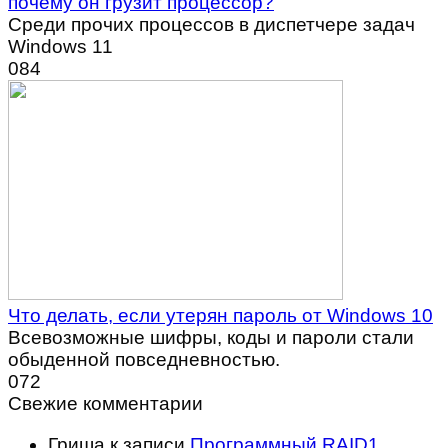
почему он грузит процессор?
Среди прочих процессов в диспетчере задач
Windows 11
0
84
Что делать, если утерян пароль от Windows 10
Всевозможные шифры, коды и пароли стали
обыденной повседневностью.
0
72
Свежие комментарии
Гриша
к записи
Программный RAID1