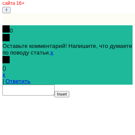
сайта 16+
0
Оставьте комментарий! Напишите, что думаете
по поводу статьи.
x
(
)
x
|
Ответить
Insert