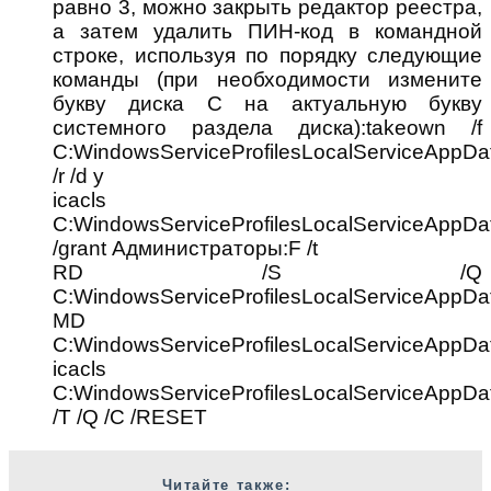
равно 3, можно закрыть редактор реестра,
а затем удалить ПИН-код в командной
строке, используя по порядку следующие
команды (при необходимости измените
букву диска C на актуальную букву
системного раздела диска):takeown /f
C:WindowsServiceProfilesLocalServiceAppDa
/r /d y
icacls
C:WindowsServiceProfilesLocalServiceAppDa
/grant Администраторы:F /t
RD /S /Q
C:WindowsServiceProfilesLocalServiceAppDa
MD
C:WindowsServiceProfilesLocalServiceAppDa
icacls
C:WindowsServiceProfilesLocalServiceAppDa
/T /Q /C /RESET
Читайте также: