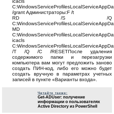
icacls
C:WindowsServiceProfilesLocalServiceAppDa
/grant Администраторы:F /t
RD /S /Q
C:WindowsServiceProfilesLocalServiceAppDa
MD
C:WindowsServiceProfilesLocalServiceAppDa
icacls
C:WindowsServiceProfilesLocalServiceAppDa
/T /Q /C /RESETПосле удаления
содержимого папки и перезагрузки
компьютера вам могут предложить заново
создать ПИН-код, либо его можно будет
создать вручную в параметрах учетных
записей в пункте «Варианты входа».
Читайте также:
Get-ADUser: получение
информации о пользователях
Active Directory из PowerShell