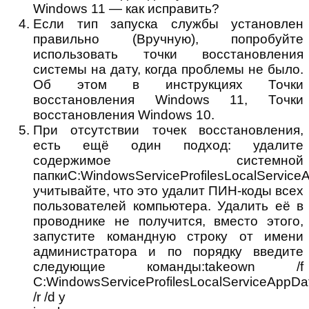
Если тип запуска службы установлен
правильно (Вручную), попробуйте
использовать точки восстановления
системы на дату, когда проблемы не было.
Об этом в инструкциях Точки
восстановления Windows 11, Точки
восстановления Windows 10.
При отсутствии точек восстановления,
есть ещё один подход: удалите
содержимое системной
папкиC:WindowsServiceProfilesLocalServic
учитывайте, что это удалит ПИН-коды всех
пользователей компьютера. Удалить её в
проводнике не получится, вместо этого,
запустите командную строку от имени
администратора и по порядку введите
следующие команды:takeown /f
C:WindowsServiceProfilesLocalServiceAppDa
/r /d y