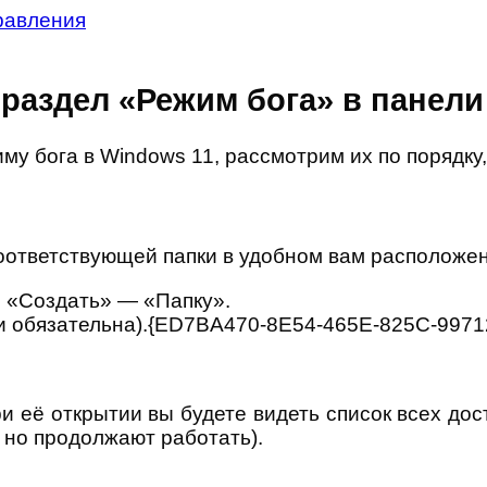
равления
раздел «Режим бога» в панел
му бога в Windows 11, рассмотрим их по порядку
ответствующей папки в удобном вам расположени
 «Создать» — «Папку».
ени обязательна).{ED7BA470-8E54-465E-825C-997
ри её открытии вы будете видеть список всех до
, но продолжают работать).