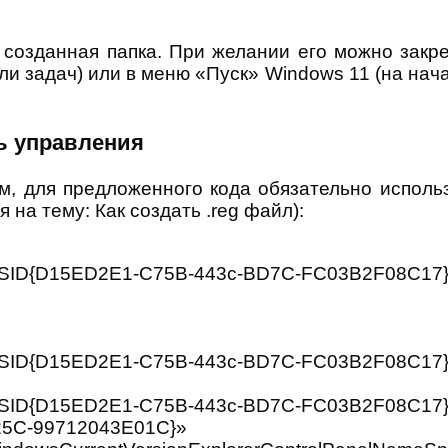
е созданная папка. При желании его можно закр
и задач) или в меню «Пуск» Windows 11 (на нача
ь управления
, для предложенного кода обязательно использ
на тему: Как создать .reg файл):
D{D15ED2E1-C75B-443c-BD7C-FC03B2F08C17}
{D15ED2E1-C75B-443c-BD7C-FC03B2F08C17}De
D{D15ED2E1-C75B-443c-BD7C-FC03B2F08C17}
825C-99712043E01C}»