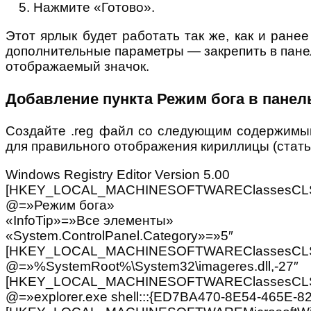
Нажмите «Готово».
Этот ярлык будет работать так же, как и ране
дополнительные параметры — закрепить в панел
отображаемый значок.
Добавление пункта Режим бога в панел
Создайте .reg файл со следующим содержимым
для правильного отображения кириллицы (статья 
Windows Registry Editor Version 5.00
[HKEY_LOCAL_MACHINESOFTWAREClassesCLSI
@=»Режим бога»
«InfoTip»=»Все элементы»
«System.ControlPanel.Category»=»5″
[HKEY_LOCAL_MACHINESOFTWAREClassesCLSID
@=»%SystemRoot%\System32\imageres.dll,-27″
[HKEY_LOCAL_MACHINESOFTWAREClassesCLSI
@=»explorer.exe shell:::{ED7BA470-8E54-465E-