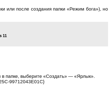
чки или после создания папки «Режим бога»), но
s 11
 в папке, выберите «Создать» — «Ярлык».
-825C-99712043E01C}