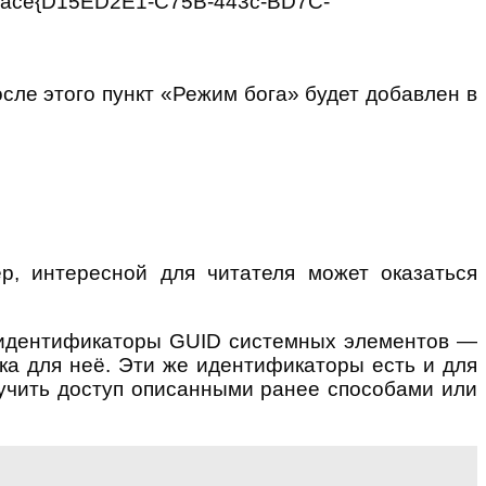
pace{D15ED2E1-C75B-443c-BD7C-
сле этого пункт «Режим бога» будет добавлен в
р, интересной для читателя может оказаться
ые идентификаторы GUID системных элементов —
ка для неё. Эти же идентификаторы есть и для
лучить доступ описанными ранее способами или