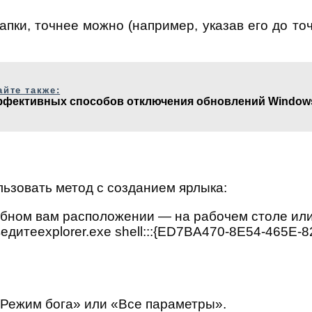
пки, точнее можно (например, указав его до то
айте также:
ффективных способов отключения обновлений Window
ьзовать метод с созданием ярлыка:
бном вам расположении — на рабочем столе или
едитеexplorer.exe shell:::{ED7BA470-8E54-465E
«Режим бога» или «Все параметры».