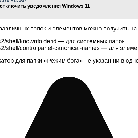
айте также:
 отключить уведомления Windows 11
 различных папок и элементов можно получить н
n32/shell/knownfolderid — для системных папок
n32/shell/controlpanel-canonical-names — для эле
ор для папки «Режим бога» не указан ни в одно