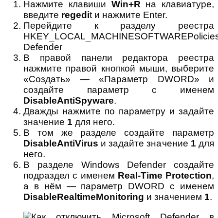
Нажмите клавиши
Win+R
на клавиатуре,
введите
regedi
t и нажмите Enter.
Перейдите к разделу реестра
HKEY_LOCAL_MACHINESOFTWAREPoliciesM
Defender
В правой панели редактора реестра
нажмите правой кнопкой мыши, выберите
«Создать» — «Параметр DWORD» и
создайте параметр с именем
DisableAntiSpyware
.
Дважды нажмите по параметру и задайте
значение
1
для него.
В том же разделе создайте параметр
DisableAntiVirus
и задайте значение
1
для
него.
В разделе Windows Defender создайте
подраздел с именем
Real-Time Protection
,
а в нём — параметр DWORD с именем
DisableRealtimeMonitoring
и значением
1
.