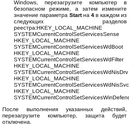
Windows, перезагрузите компьютер в
безопасном режиме, а затем измените
значение параметра
Start
на
4
в каждом из
следующих разделов
реестра:HKEY_LOCAL_MACHINE
SYSTEMCurrentControlSetServicesSense
HKEY_LOCAL_MACHINE
SYSTEMCurrentControlSetServicesWdBoot
HKEY_LOCAL_MACHINE
SYSTEMCurrentControlSetServicesWdFilter
HKEY_LOCAL_MACHINE
SYSTEMCurrentControlSetServicesWdNisDrv
HKEY_LOCAL_MACHINE
SYSTEMCurrentControlSetServicesWdNisSvc
HKEY_LOCAL_MACHINE
SYSTEMCurrentControlSetServicesWinDefen
После выполнения указанных действий,
перезагрузите компьютер, защита будет
отключена.