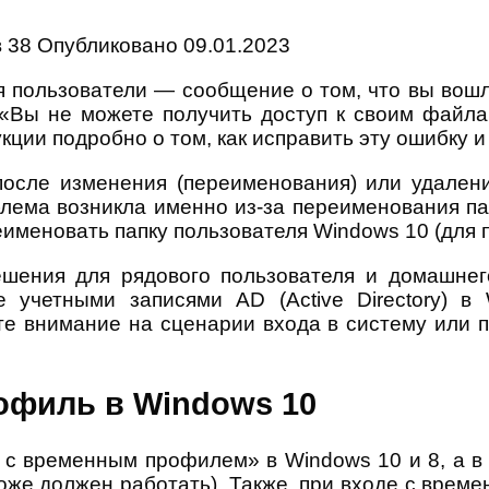
в
38
Опубликовано
09.01.2023
ся пользователи — сообщение о том, что вы во
 «Вы не можете получить доступ к своим файла
кции подробно о том, как исправить эту ошибку 
после изменения (переименования) или удалени
лема возникла именно из-за переименования пап
реименовать папку пользователя Windows 10 (для
ешения для рядового пользователя и домашне
 учетными записями AD (Active Directory) в
те внимание на сценарии входа в систему или 
офиль в Windows 10
 с временным профилем» в Windows 10 и 8, а в
оже должен работать). Также, при входе с вре