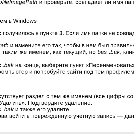
ofileImagePath
и проверьте, совпадает ли имя пап
с получилось в пункте 3. Если имя папки не совпа
Path
и измените его так, чтобы в нем был правильн
с таким же именем, как текущий, но без
.bak
, кл
с
.bak
на конце, выберите пункт «Переименовать
 компьютер и попробуйте зайти под тем профилем
сутствует раздел с тем же именем (все цифры со
Удалить». Подтвердите удаление.
с
.bak
и также его удалите.
ова войти в поврежденную учетную запись — дан