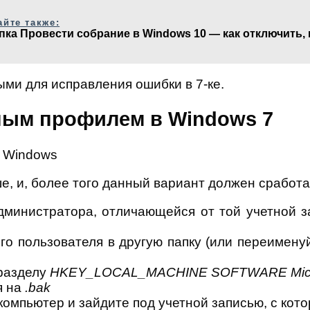
айте также:
пка Провести собрание в Windows 10 — как отключить, 
ми для исправления ошибки в 7-ке.
ным профилем в Windows 7
, и, более того данный вариант должен сработат
дминистратора, отличающейся от той учетной за
о пользователя в другую папку (или переименуй
 разделу
HKEY_LOCAL_MACHINE SOFTWARE Microsof
я на
.bak
компьютер и зайдите под учетной записью, с кот