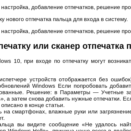
 нового отпечатка пальца для входа в систему.
печатку или сканер отпечатка 
ows 10, при входе по отпечатку могут возник
испетчере устройств отображается без ошибок
обновлений Windows Если попробовать добавить
ованные. Решение: в Параметры — Учетные за
ь», а затем снова добавить нужные отпечатки. Е
описано в конце статьи.
 на смартфонах, влажные руки или загрязнение
т.
пальца вы видите сообщение «Не удалось найт
ев Windows Hello», причина чаще всего в драйв