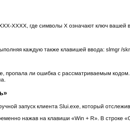
XXX-XXXX, где символы X означают ключ вашей в
полняя каждую также клавишей ввода: slmgr /skm
е, пропала ли ошибка с рассматриваемым кодом.
а.
ь»
учной запуск клиента Slui.exe, который отслежи
еменно нажав на клавиши «Win + R». В строке «О