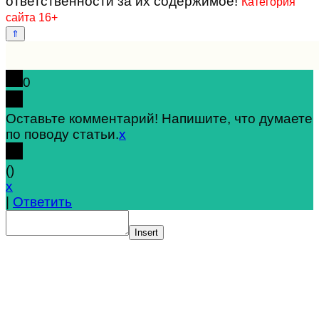
ответственности за их содержимое!
Категория
сайта 16+
0
Оставьте комментарий! Напишите, что думаете
по поводу статьи.
x
(
)
x
|
Ответить
Insert