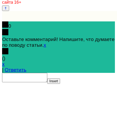
сайта 16+
0
Оставьте комментарий! Напишите, что думаете
по поводу статьи.
x
(
)
x
|
Ответить
Insert