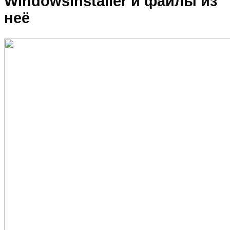
WindowsInstaller и файлы из
неё