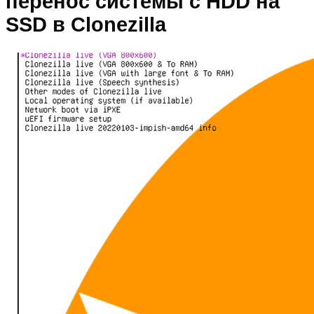
перенос системы с HDD на
SSD в Clonezilla