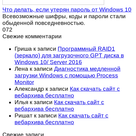
Что делать, если утерян пароль от Windows 10
Всевозможные шифры, коды и пароли стали
обыденной повседневностью.
0
72
Свежие комментарии
Гриша
к записи
Программный RAID1
(зеркало) для загрузочного GPT диска в
Windows 10/ Server 2016
Лена
к записи
Диагностика медленной
загрузки Windows с помощью Process
Monitor
Александр
к записи
Как скачать сайт с
вебархива бесплатно
Илья
к записи
Как скачать сайт с
вебархива бесплатно
Ришат
к записи
Как скачать сайт с
вебархива бесплатно
Свежие записи