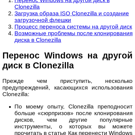
Перенос Windows на другой диск в
Clonezilla
Загрузка образа ISO Clonezilla и создание
загрузочной флешки
Процесс переноса системы на другой диск
Возможные проблемы после клонирования
диска в Clonezilla
Перенос Windows на другой
диск в Clonezilla
Прежде чем приступить, несколько
предупреждений, касающихся использования
Clonezilla:
По моему опыту, Clonezilla преподносит
больше «сюрпризов» после клонирования
дисков, чем другие популярные
инструменты, о которых вы можете
прочитать в статье Как перенести Windows