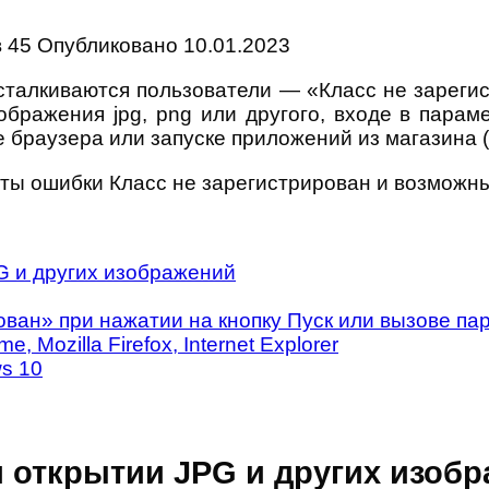
в
45
Опубликовано
10.01.2023
сталкиваются пользователи — «Класс не зареги
бражения jpg, png или другого, входе в парам
ке браузера или запуске приложений из магазина 
ты ошибки Класс не зарегистрирован и возможн
G и других изображений
ован» при нажатии на кнопку Пуск или вызове па
 Mozilla Firefox, Internet Explorer
s 10
и открытии JPG и других изоб