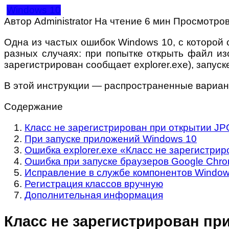
Windows 10
Автор
Administrator
На чтение
6 мин
Просмотро
Одна из частых ошибок Windows 10, с которой 
разных случаях: при попытке открыть файл изо
зарегистрирован сообщает explorer.exe), запус
В этой инструкции — распространенные вариан
Содержание
Класс не зарегистрирован при открытии JP
При запуске приложений Windows 10
Ошибка explorer.exe «Класс не зарегистрир
Ошибка при запуске браузеров Google Chrome,
Исправление в службе компонентов Window
Регистрация классов вручную
Дополнительная информация
Класс не зарегистрирован пр