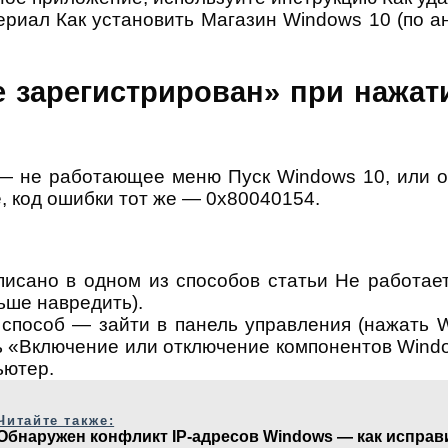
ериал Как установить Магазин Windows 10 (по 
не зарегистрирован» при нажат
 не работающее меню Пуск Windows 10, или от
e, код ошибки тот же — 0x80040154.
писано в одном из способов статьи Не работае
ьше навредить).
особ — зайти в панель управления (нажать Win+
«Включение или отключение компонентов Windows»
ьютер.
Читайте также:
Обнаружен конфликт IP-адресов Windows — как исправ