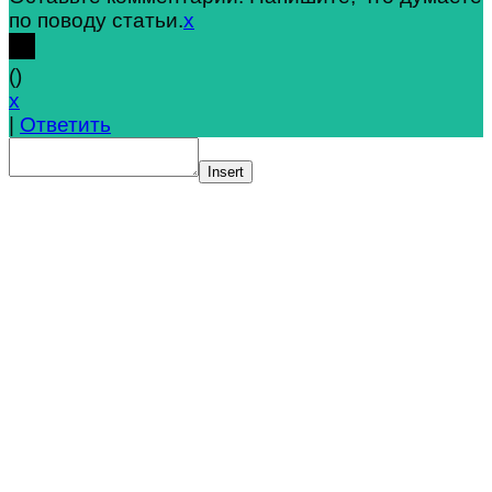
по поводу статьи.
x
(
)
x
|
Ответить
Insert