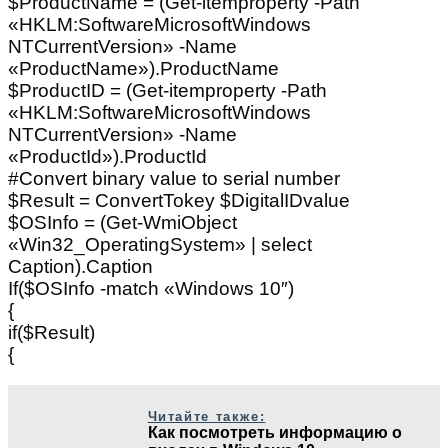
$ProductName = (Get-itemproperty -Path
«HKLM:SoftwareMicrosoftWindows
NTCurrentVersion» -Name
«ProductName»).ProductName
$ProductID = (Get-itemproperty -Path
«HKLM:SoftwareMicrosoftWindows
NTCurrentVersion» -Name
«ProductId»).ProductId
#Convert binary value to serial number
$Result = ConvertTokey $DigitalIDvalue
$OSInfo = (Get-WmiObject
«Win32_OperatingSystem» | select
Caption).Caption
If($OSInfo -match «Windows 10″)
{
if($Result)
{
Читайте также:
Как посмотреть информацию о