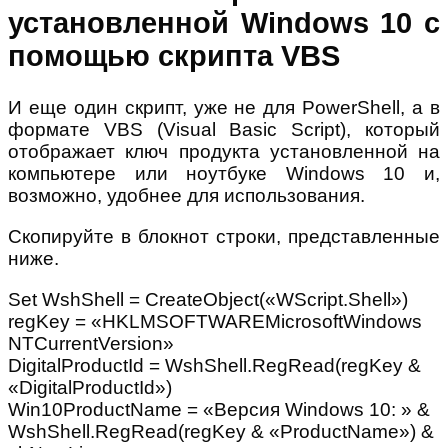
установленной Windows 10 с
помощью скрипта VBS
И еще один скрипт, уже не для PowerShell, а в
формате VBS (Visual Basic Script), который
отображает ключ продукта установленной на
компьютере или ноутбуке Windows 10 и,
возможно, удобнее для использования.
Скопируйте в блокнот строки, представленные
ниже.
Set WshShell = CreateObject(«WScript.Shell»)
regKey = «HKLMSOFTWAREMicrosoftWindows
NTCurrentVersion»
DigitalProductId = WshShell.RegRead(regKey &
«DigitalProductId»)
Win10ProductName = «Версия Windows 10: » &
WshShell.RegRead(regKey & «ProductName») &