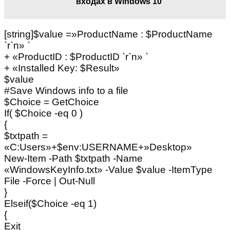
входах в Windows 10
[string]$value =»ProductName : $ProductName
`r`n» `
+ «ProductID : $ProductID `r`n» `
+ «Installed Key: $Result»
$value
#Save Windows info to a file
$Choice = GetChoice
If( $Choice -eq 0 )
{
$txtpath =
«C:Users»+$env:USERNAME+»Desktop»
New-Item -Path $txtpath -Name
«WindowsKeyInfo.txt» -Value $value -ItemType
File -Force | Out-Null
}
Elseif($Choice -eq 1)
{
Exit