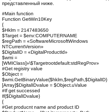
представленный ниже.
#Main function
Function GetWin10Key
{
$Hklm = 2147483650
$Target = $env:COMPUTERNAME
$regPath = «SoftwareMicrosoftWindows
NTCurrentVersion»
$DigitalID = «DigitalProductId»
$wmi =
[WMIClass]»\$Targetrootdefault:stdRegProv»
#Get registry value
$Object =
$wmi.GetBinaryValue($hklm,$regPath,$DigitalID)
[Array]$DigitalIDvalue = $Object.uValue
#If get successed
If($DigitalIDvalue)
{
#Get producnt name and product ID