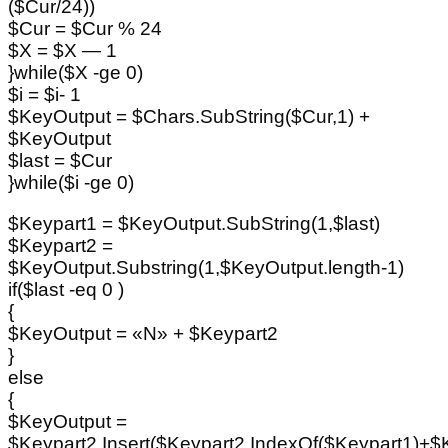
($Cur/24))
$Cur = $Cur % 24
$X = $X — 1
}while($X -ge 0)
$i = $i- 1
$KeyOutput = $Chars.SubString($Cur,1) +
$KeyOutput
$last = $Cur
}while($i -ge 0)
$Keypart1 = $KeyOutput.SubString(1,$last)
$Keypart2 =
$KeyOutput.Substring(1,$KeyOutput.length-1)
if($last -eq 0 )
{
$KeyOutput = «N» + $Keypart2
}
else
{
$KeyOutput =
$Keypart2.Insert($Keypart2.IndexOf($Keypart1)+$