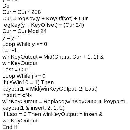
Do
Cur = Cur * 256
Cur = regKey(y + KeyOffset) + Cur
regKey(y + KeyOffset) = (Cur 24)
Cur = Cur Mod 24
y = y -1
Loop While y >= 0
j = j -1
winKeyOutput = Mid(Chars, Cur + 1, 1) &
winKeyOutput
Last = Cur
Loop While j >= 0
If (isWin10 = 1) Then
keypart1 = Mid(winKeyOutput, 2, Last)
insert = «N»
winKeyOutput = Replace(winKeyOutput, keypart1,
keypart1 & insert, 2, 1, 0)
If Last = 0 Then winKeyOutput = insert &
winKeyOutput
End If