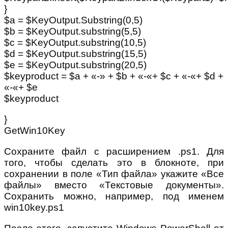
}
$a = $KeyOutput.Substring(0,5)
$b = $KeyOutput.substring(5,5)
$c = $KeyOutput.substring(10,5)
$d = $KeyOutput.substring(15,5)
$e = $KeyOutput.substring(20,5)
$keyproduct = $a + «-» + $b + «-«+ $c + «-«+ $d +
«-«+ $e
$keyproduct
}
GetWin10Key
Сохраните файл с расширением .ps1. Для
того, чтобы сделать это в блокноте, при
сохранении в поле «Тип файла» укажите «Все
файлы» вместо «Текстовые документы».
Сохранить можно, например, под именем
win10key.ps1