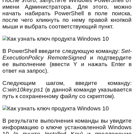
После этого, запустите Windows PowerShell от
имени Администратора. Для этого, можно
начать набирать PowerShell в поле поиска,
после чего кликнуть по нему правой кнопкой
мыши и выбрать соответствующий пункт.
В PowerShell введите следующую команду:
Set-
ExecutionPolicy RemoteSigned
и подтвердите
ее выполнение (ввести Y и нажать Enter в
ответ на запрос).
Следующим шагом, введите команду:
C:win10key.ps1
(в данной команде указывается
путь к сохраненному файлу со скриптом).
В результате выполнения команды вы увидите
информацию о ключе установленной Windows
10 (в пункте Installed Key) и предложение