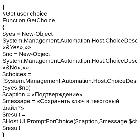
}
#Get user choice
Function GetChoice
{
$yes = New-Object
System.Management.Automation.Host.ChoiceDescr
«&Yes»,»»
$no = New-Object
System.Management.Automation.Host.ChoiceDescr
«&No»,»»
$choices =
[System.Management.Automation.Host.ChoiceDescr
($yes,$no)
$caption = «Подтверждение»
$message = «Сохранить ключ в текстовый
файл?»
$result =
$Host.UI.PromptForChoice($caption,$message,$ch
$result
}