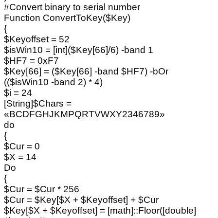
#Convert binary to serial number
Function ConvertToKey($Key)
{
$Keyoffset = 52
$isWin10 = [int]($Key[66]/6) -band 1
$HF7 = 0xF7
$Key[66] = ($Key[66] -band $HF7) -bOr
(($isWin10 -band 2) * 4)
$i = 24
[String]$Chars =
«BCDFGHJKMPQRTVWXY2346789»
do
{
$Cur = 0
$X = 14
Do
{
$Cur = $Cur * 256
$Cur = $Key[$X + $Keyoffset] + $Cur
$Key[$X + $Keyoffset] = [math]::Floor([double]