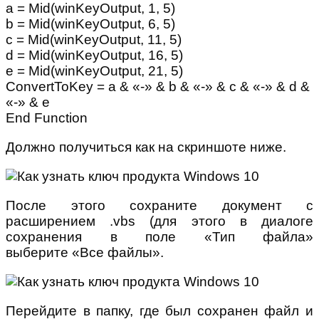
a = Mid(winKeyOutput, 1, 5)
b = Mid(winKeyOutput, 6, 5)
c = Mid(winKeyOutput, 11, 5)
d = Mid(winKeyOutput, 16, 5)
e = Mid(winKeyOutput, 21, 5)
ConvertToKey = a & «-» & b & «-» & c & «-» & d &
«-» & e
End Function
Должно получиться как на скриншоте ниже.
После этого сохраните документ с
расширением .vbs (для этого в диалоге
сохранения в поле «Тип файла»
выберите «Все файлы».
Перейдите в папку, где был сохранен файл и