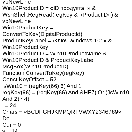
vbNewLine
Win10ProductID = «ID продукта: » &
WshShell.RegRead(regKey & «ProductID») &
vbNewLine
Win10ProductKey =
ConvertToKey(DigitalProductId)
ProductKeyLabel =»Ключ Windows 10: » &
Win10ProductKey
Win10ProductID = Win10ProductName &
Win10ProductID & ProductKeyLabel
MsgBox(Win10ProductID)
Function ConvertToKey(regKey)
Const KeyOffset = 52
isWin10 = (regKey(66) 6) And 1
regKey(66) = (regKey(66) And &HF7) Or ((isWin10
And 2) * 4)
j = 24
Chars = «BCDFGHJKMPQRTVWXY2346789»
Do
Cur = 0
y = 14