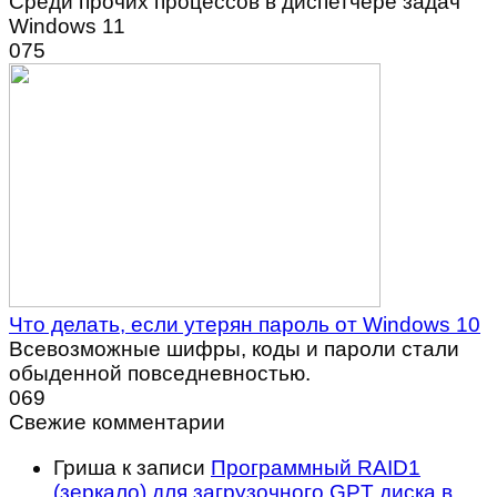
Среди прочих процессов в диспетчере задач
Windows 11
0
75
Что делать, если утерян пароль от Windows 10
Всевозможные шифры, коды и пароли стали
обыденной повседневностью.
0
69
Свежие комментарии
Гриша
к записи
Программный RAID1
(зеркало) для загрузочного GPT диска в