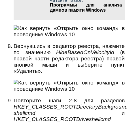
Читайте также:
Программы для анализа
дампов памяти Windows
Вернувшись в редактор реестра, нажмите
по значению
HideBasedOnVelocityId
(в
правой части редактора реестра) правой
кнопкой мыши и выберите пункт
«Удалить».
Повторите шаги 2-8 для разделов
HKEY_CLASSES_ROOTDirectoryBackgroun
shellcmd
и
HKEY_CLASSES_ROOTDriveshellcmd