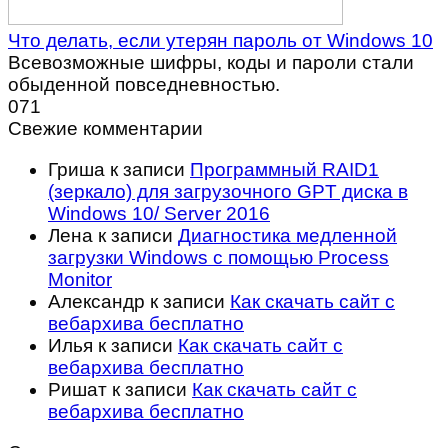
Что делать, если утерян пароль от Windows 10
Всевозможные шифры, коды и пароли стали
обыденной повседневностью.
0
71
Свежие комментарии
Гриша
к записи
Программный RAID1
(зеркало) для загрузочного GPT диска в
Windows 10/ Server 2016
Лена
к записи
Диагностика медленной
загрузки Windows с помощью Process
Monitor
Александр
к записи
Как скачать сайт с
вебархива бесплатно
Илья
к записи
Как скачать сайт с
вебархива бесплатно
Ришат
к записи
Как скачать сайт с
вебархива бесплатно