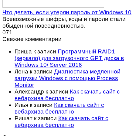
Что делать, если утерян пароль от Windows 10
Всевозможные шифры, коды и пароли стали
обыденной повседневностью.
0
71
Свежие комментарии
Гриша
к записи
Программный RAID1
(зеркало) для загрузочного GPT диска в
Windows 10/ Server 2016
Лена
к записи
Диагностика медленной
загрузки Windows с помощью Process
Monitor
Александр
к записи
Как скачать сайт с
вебархива бесплатно
Илья
к записи
Как скачать сайт с
вебархива бесплатно
Ришат
к записи
Как скачать сайт с
вебархива бесплатно