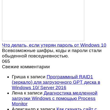
Что делать, если утерян пароль от Windows 10
Всевозможные шифры, коды и пароли стали
обыденной повседневностью.
0
65
Свежие комментарии
Гриша
к записи
Программный RAID1
(зеркало) для загрузочного GPT диска в
Windows 10/ Server 2016
Лена
к записи
Диагностика медленной
загрузки Windows с помощью Process
Monitor
Александр
к записи
Как скачать сайт с