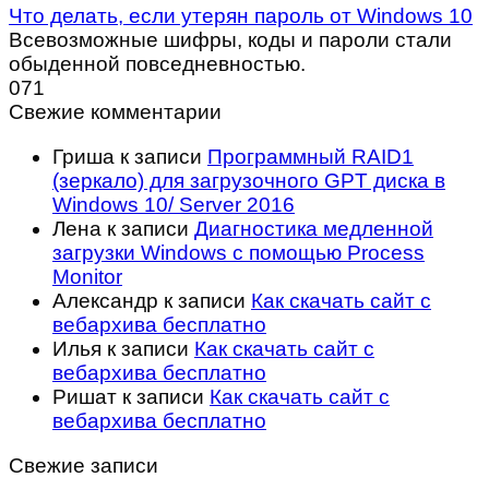
Что делать, если утерян пароль от Windows 10
Всевозможные шифры, коды и пароли стали
обыденной повседневностью.
0
71
Свежие комментарии
Гриша
к записи
Программный RAID1
(зеркало) для загрузочного GPT диска в
Windows 10/ Server 2016
Лена
к записи
Диагностика медленной
загрузки Windows с помощью Process
Monitor
Александр
к записи
Как скачать сайт с
вебархива бесплатно
Илья
к записи
Как скачать сайт с
вебархива бесплатно
Ришат
к записи
Как скачать сайт с
вебархива бесплатно
Свежие записи