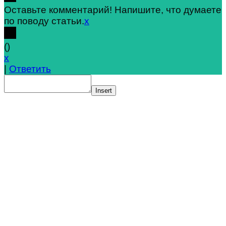
Оставьте комментарий! Напишите, что думаете
по поводу статьи.
x
(
)
x
|
Ответить
Insert