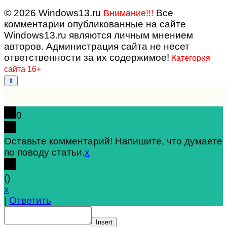
© 2026 Windows13.ru
Все
Внимание!!!
комментарии опубликованные на сайте
Windows13.ru являются личным мнением
авторов. Администрация сайта не несет
ответственности за их содержимое!
Категория
сайта 16+
0
Оставьте комментарий! Напишите, что думаете
по поводу статьи.
x
(
)
x
|
Ответить
Insert