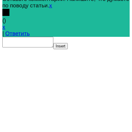
по поводу статьи.
x
(
)
x
|
Ответить
Insert