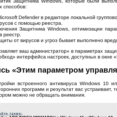
итик Защитника Windows, которые были выпол
х способов:
rosoft Defender в редакторе локальной группово
русов с помощью реестра.
ючения Защитника Windows, оптимизации пара
в реестр.
ащиты от вирусов и угроз бывает выполнено вре
равляет ваш администратор» в параметрах защит
обход» интерфейса настроек, доступных в окне 
пись «Этим параметром управл
ройки встроенного антивируса Windows 10 и
оронних программ и результат вас устраивает, т
ором можно не обращать внимания.
айте также: