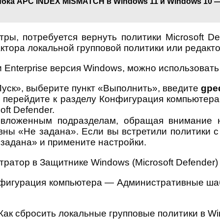
бка APC INDEX MISMATCH в Windows 11 и Windows 10 —
ры, потребуется вернуть политики Microsoft D
тора локальной групповой политики или редакто
 Enterprise версия Windows, можно использовать
уск», выберите пункт «Выполнить», введите
gpe
ки перейдите к разделу Конфигурация компьют
ft Defender.
 вложенным подразделам, обращая внимание н
вны «Не задана». Если вы встретили политики
 задана» и примените настройки.
онфигурация компьютера — Административные 
Как сбросить локальные групповые политики в W