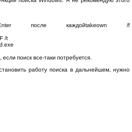
ункции поиска Windows. Я не рекомендую этого
ter после каждойtakeown /f
 /t
d.exe
 если поиск все-таки потребуется.
сстановить работу поиска в дальнейшем, нужно