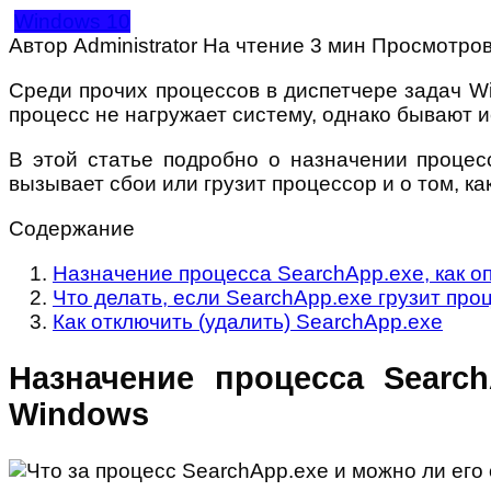
Windows 10
Автор
Administrator
На чтение
3 мин
Просмотро
Среди прочих процессов в диспетчере задач Wi
процесс не нагружает систему, однако бывают ис
В этой статье подробно о назначении процесс
вызывает сбои или грузит процессор и о том, ка
Содержание
Назначение процесса SearchApp.exe, как о
Что делать, если SearchApp.exe грузит про
Как отключить (удалить) SearchApp.exe
Назначение процесса Search
Windows