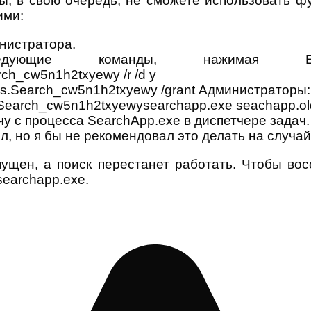
вы, в свою очередь, не сможете использовать ф
ими:
нистратора.
дующие команды, нажимая En
ch_cw5n1h2txyewy /r /d y
s.Search_cw5n1h2txyewy /grant Администраторы:F
Search_cw5n1h2txyewysearchapp.exe seachapp.ol
у с процесса SearchApp.exe в диспетчере задач.
, но я бы не рекомендовал это делать на случай,
ущен, а поиск перестанет работать. Чтобы во
searchapp.exe.