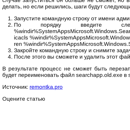
случае запуститься он больше не сможет, но 
делать, но если решились, шаги будут следующ
Запустите командную строку от имени адми
По порядку введите сле
%windir%SystemAppsMicrosoft.Windows.Sear
icacls %windir%SystemAppsMicrosoft.Window
ren %windir%SystemAppsMicrosoft.Windows.
Закройте командную строку и снимите задач
После этого вы сможете и удалить этот файл
В результате процесс не сможет быть перезап
будет переименовать файл searchapp.old.exe в 
Источник:
remontka.pro
Оцените статью