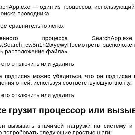
archApp.exe — один из процессов, использующи
 поиска проводника.
сом сравнительно легко:
енного процесса SearchApp.
ws.Search_cw5n1h2txyewyПосмотреть расположе
ть расположение файла».
 подписи» можно убедиться, что он подписан 
ения о ней, используя соответствующую кнопку.
xe грузит процессор или вызы
н вызывать значимой нагрузки на систему и
ую попробовать следующие простые шаги: