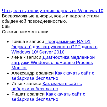
Что делать, если утерян пароль от Windows 10
Всевозможные шифры, коды и пароли стали
обыденной повседневностью.
0
65
Свежие комментарии
Гриша
к записи
Программный RAID1
(зеркало) для загрузочного GPT диска в
Windows 10/ Server 2016
Лена
к записи
Диагностика медленной
загрузки Windows с помощью Process
Monitor
Александр
к записи
Как скачать сайт с
вебархива бесплатно
Илья
к записи
Как скачать сайт с
вебархива бесплатно
Ришат
к записи
Как скачать сайт с
вебархива бесплатно