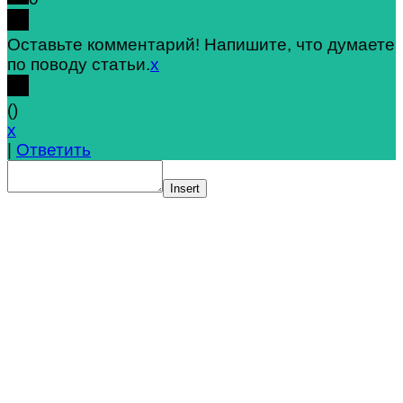
Оставьте комментарий! Напишите, что думаете
по поводу статьи.
x
(
)
x
|
Ответить
Insert