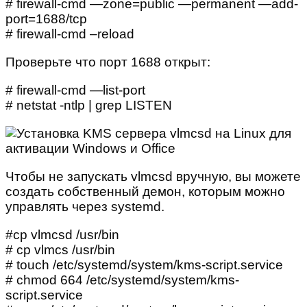
# firewall-cmd —zone=public —permanent —add-
port=1688/tcp
# firewall-cmd –reload
Проверьте что порт 1688 открыт:
# firewall-cmd —list-port
# netstat -ntlp | grep LISTEN
Чтобы не запускать vlmcsd вручную, вы можете
создать собственный демон, которым можно
управлять через systemd.
#cp vlmcsd /usr/bin
# cp vlmcs /usr/bin
# touch /etc/systemd/system/kms-script.service
# chmod 664 /etc/systemd/system/kms-
script.service