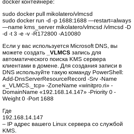
docker контейнере:
sudo docker pull mikolatero/vlmcsd
sudo docker run -d -p 1688:1688 —restart=always
—name kms_server mikolatero/vlmcsd /vlmcsd -D
-d -t 3 -e -v -R172800 -A10080
Если у вас используется Microsoft DNS, вы
можете создать
_VLMCS
запись для
автоматического поиска KMS сервера
клиентами в домене. Для создания записи в
DNS используйте такую команду PowerShell:
Add-DnsServerResourceRecord -Srv -Name
«_VLMCS._tcp» -ZoneName «winitpro.ri» -
DomainName «192.168.14.147» -Priority 0 -
Weight 0 -Port 1688
Где
192.168.14.147
– IP адрес вашего Linux сервера со службой
KMS.