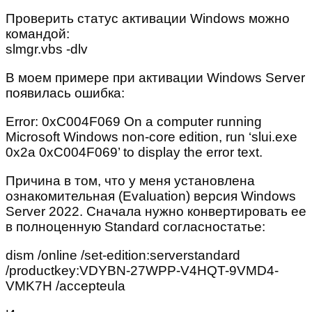
Проверить статус активации Windows можно
командой:
slmgr.vbs -dlv
В моем примере при активации Windows Server
появилась ошибка:
Error: 0xC004F069 On a computer running
Microsoft Windows non-core edition, run ‘slui.exe
0x2a 0xC004F069’ to display the error text.
Причина в том, что у меня установлена
ознакомительная (Evaluation) версия Windows
Server 2022. Сначала нужно конвертировать ее
в полноценную Standard согласностатье:
dism /online /set-edition:serverstandard
/productkey:VDYBN-27WPP-V4HQT-9VMD4-
VMK7H /accepteula