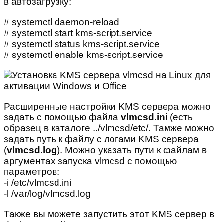
в автозагрузку:
# systemctl daemon-reload
# systemctl start kms-script.service
# systemctl status kms-script.service
# systemctl enable kms-script.service
Расширенные настройки KMS сервера можно
задать с помощью файла
vlmcsd.ini
(есть
образец в каталоге ../vlmcsd/etc/. Тамже можно
задать путь к файлу с логами KMS сервера
(
vlmcsd.log
). Можно указать пути к файлам в
аргументах запуска vlmcsd с помощью
параметров:
-i /etc/vlmcsd.ini
-l /var/log/vlmcsd.log
Также вы можете запустить этот KMS сервер в