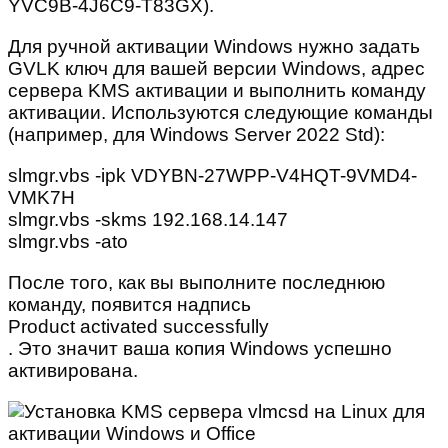
YVC9B-4J6C9-T83GX).
Для ручной активации Windows нужно задать
GVLK ключ для вашей версии Windows, адрес
сервера KMS активации и выполнить команду
активации. Используются следующие команды
(например, для Windows Server 2022 Std):
slmgr.vbs -ipk VDYBN-27WPP-V4HQT-9VMD4-
VMK7H
slmgr.vbs -skms 192.168.14.147
slmgr.vbs -ato
После того, как вы выполните последнюю
команду, появится надпись
Product activated successfully
. Это значит ваша копия Windows успешно
активирована.