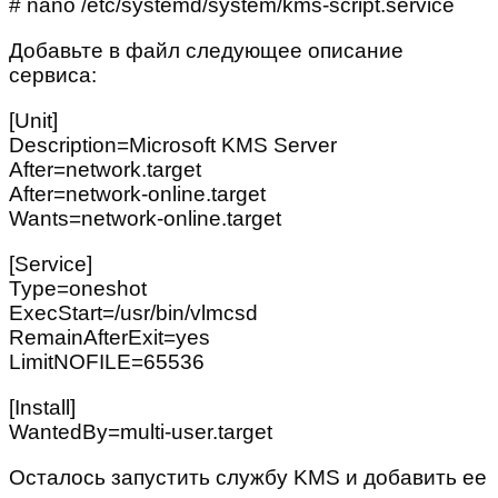
# nano /etc/systemd/system/kms-script.service
Добавьте в файл следующее описание
сервиса:
[Unit]
Description=Microsoft KMS Server
After=network.target
After=network-online.target
Wants=network-online.target
[Service]
Type=oneshot
ExecStart=/usr/bin/vlmcsd
RemainAfterExit=yes
LimitNOFILE=65536
[Install]
WantedBy=multi-user.target
Осталось запустить службу KMS и добавить ее