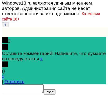
Windows13.ru являются личным мнением
авторов. Администрация сайта не несет
ответственности за их содержимое!
Категория
сайта 16+
0
Оставьте комментарий! Напишите, что думаете
по поводу статьи.
x
(
)
x
|
Ответить
Insert