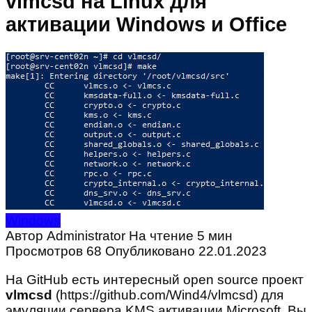
vlmcsd на Linux для
активации Windows и Office
Windows
Автор
Administrator
На чтение
5 мин
Просмотров
68
Опубликовано
22.01.2023
На GitHub есть интересный open source проект
vlmcsd
(https://github.com/Wind4/vlmcsd) для
эмуляции сервера KMS активации Microsoft. Вы