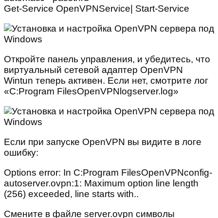
Get-Service OpenVPNService| Start-Service
Откройте панель управления, и убедитесь, что
виртуальный сетевой адаптер OpenVPN
Wintun теперь активен. Если нет, смотрите лог
«C:Program FilesOpenVPNlogserver.log»
Если при запуске OpenVPN вы видите в логе
ошибку:
Options error: In C:Program FilesOpenVPNconfig-
autoserver.ovpn:1: Maximum option line length
(256) exceeded, line starts with..
Смените в файле server.ovpn символы