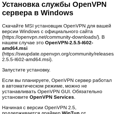
Установка службы OpenVPN
сервера в Windows
Скачайте MSI установщик OpenVPN для вашей
версии Windows с официального сайта
(https://openvpn.net/community-downloads/). В
нашем случае это
OpenVPN-2.5.5-I602-
amd64.msi
(https://swupdate.openvpn.org/community/releas
2.5.5-I602-amd64.msi).
Запустите установку.
Если вы планируете, OpenVPN сервер работал
в автоматическом режиме, можно не
устанавливать OpenVPN GUI. Обязательно
установите
OpenVPN Services
.
Начиная с версии OpenVPN 2.5,
поддерживается драйвер
WinTun
от