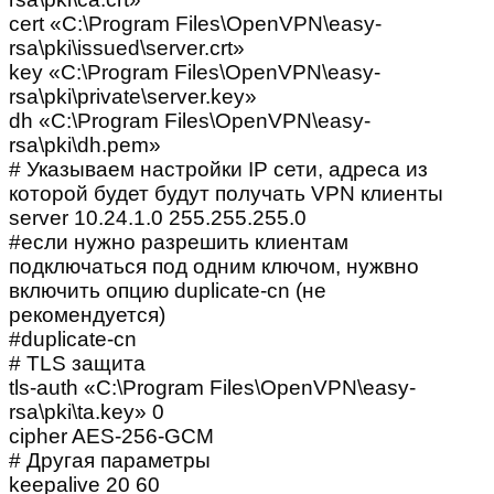
cert «C:\Program Files\OpenVPN\easy-
rsa\pki\issued\server.crt»
key «C:\Program Files\OpenVPN\easy-
rsa\pki\private\server.key»
dh «C:\Program Files\OpenVPN\easy-
rsa\pki\dh.pem»
# Указываем настройки IP сети, адреса из
которой будет будут получать VPN клиенты
server 10.24.1.0 255.255.255.0
#если нужно разрешить клиентам
подключаться под одним ключом, нужвно
включить опцию duplicate-cn (не
рекомендуется)
#duplicate-cn
# TLS защита
tls-auth «C:\Program Files\OpenVPN\easy-
rsa\pki\ta.key» 0
cipher AES-256-GCM
# Другая параметры
keepalive 20 60