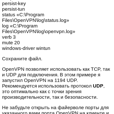
persist-key
persist-tun
status «C:\Program
Files\OpenVPN\log\status.log»
log «C:\Program
Files\OpenVPN\log\openvpn.log»
verb 3
mute 20
windows-driver wintun
Сохраните файл.
OpenVPN позволяет использовать как TCP, так
и UDP для подключения. В этом примере я
запустил OpenVPN на 1194 UDP.
Рекомендуется использовать протокол
UDP
,
это оптимально как с точки зрения
производительности, так и безопасности.
Не забудьте открыть на файерволе порты для
указанного вами порта OpenVPN на клиенте и