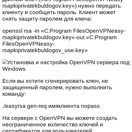
rsapkiprivatekbuldogov.key») нужно передать
клиенту и сообщить пароль. Клиент может
снять защиту паролем для ключа:
openssl rsa -in «C:Program FilesOpenVPNeasy-
rsapkiprivatekbuldogov.key»-out «C:Program
FilesOpenVPNeasy-
rsapkiprivatekbuldogov_use.key»
Если вы хотите сгенерировать ключ, не
защищенный паролем, нужно выполнить
команду:
./easyrsa gen-req имяклиента nopass
На сервере с OpenVPN вы можете создать
неограниченное количество ключей и
сертификатов для пользователей.