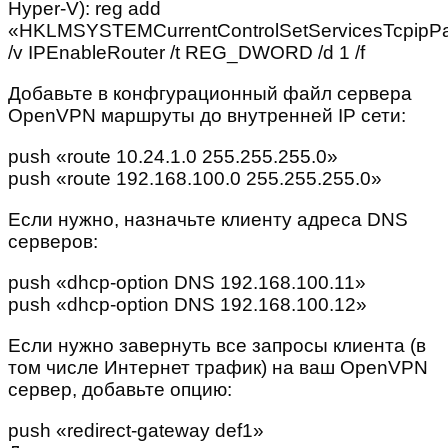
Hyper-V): reg add
«HKLMSYSTEMCurrentControlSetServicesTcpipPa
/v IPEnableRouter /t REG_DWORD /d 1 /f
Добавьте в конфгурационный файл сервера
OpenVPN маршруты до внутренней IP сети:
push «route 10.24.1.0 255.255.255.0»
push «route 192.168.100.0 255.255.255.0»
Если нужно, назначьте клиенту адреса DNS
серверов:
push «dhcp-option DNS 192.168.100.11»
push «dhcp-option DNS 192.168.100.12»
Если нужно завернуть все запросы клиента (в
том числе Интернет трафик) на ваш OpenVPN
сервер, добавьте опцию:
push «redirect-gateway def1»