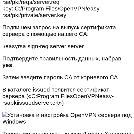
rsa/pki/reqs/server.req
key: C:/Program Files/OpenVPN/easy-
rsa/pki/private/server.key
Подпишем запрос на выпуск сертификата
сервера с помощью нашего CA:
./easyrsa sign-req server server
Подтвердите правильность данных, набрав
yes
.
Затем введите пароль CA от корневого CA.
В каталоге issued появится сертификат
сервера («C:Program FilesOpenVPNeasy-
rsapkiissuedserver.crt»)
Теперь можно создать ключи Диффи-Хеллмана