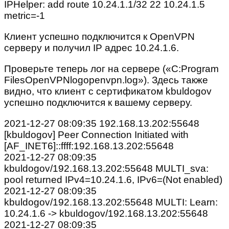
IPHelper: add route 10.24.1.1/32 22 10.24.1.5
metric=-1
Клиент успешно подключится к OpenVPN
серверу и получил IP адрес 10.24.1.6.
Проверьте теперь лог на сервере («C:Program
FilesOpenVPNlogopenvpn.log»). Здесь также
видно, что клиент с сертификатом kbuldogov
успешно подключится к вашему серверу.
2021-12-27 08:09:35 192.168.13.202:55648
[kbuldogov] Peer Connection Initiated with
[AF_INET6]::ffff:192.168.13.202:55648
2021-12-27 08:09:35
kbuldogov/192.168.13.202:55648 MULTI_sva:
pool returned IPv4=10.24.1.6, IPv6=(Not enabled)
2021-12-27 08:09:35
kbuldogov/192.168.13.202:55648 MULTI: Learn:
10.24.1.6 -> kbuldogov/192.168.13.202:55648
2021-12-27 08:09:35