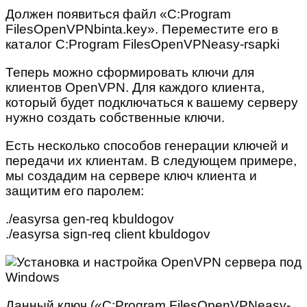
Должен появиться файл «C:Program
FilesOpenVPNbinta.key». Переместите его в
каталог C:Program FilesOpenVPNeasy-rsapki
Теперь можно сформировать ключи для
клиентов OpenVPN. Для каждого клиента,
который будет подключаться к вашему серверу
нужно создать собственные ключи.
Есть несколько способов генерации ключей и
передачи их клиентам. В следующем примере,
мы создадим на сервере ключ клиента и
защитим его паролем:
./easyrsa gen-req kbuldogov
./easyrsa sign-req client kbuldogov
Данный ключ («C:Program FilesOpenVPNeasy-