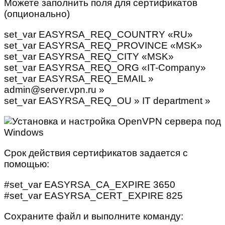
Можете заполнить поля для сертификатов
(опционально)
set_var EASYRSA_REQ_COUNTRY «RU»
set_var EASYRSA_REQ_PROVINCE «MSK»
set_var EASYRSA_REQ_CITY «MSK»
set_var EASYRSA_REQ_ORG «IT-Company»
set_var EASYRSA_REQ_EMAIL »
admin@server.vpn.ru »
set_var EASYRSA_REQ_OU » IT department »
Срок действия сертификатов задается с
помощью:
#set_var EASYRSA_CA_EXPIRE 3650
#set_var EASYRSA_CERT_EXPIRE 825
Сохраните файл и выполните команду: