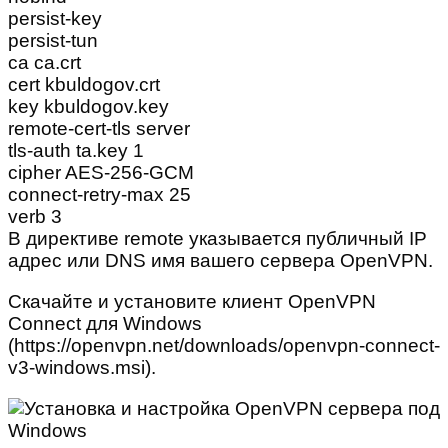
persist-key
persist-tun
ca ca.crt
cert kbuldogov.crt
key kbuldogov.key
remote-cert-tls server
tls-auth ta.key 1
cipher AES-256-GCM
connect-retry-max 25
verb 3
В директиве remote указывается публичный IP
адрес или DNS имя вашего сервера OpenVPN.
Скачайте и установите клиент OpenVPN
Connect для Windows
(https://openvpn.net/downloads/openvpn-connect-
v3-windows.msi).