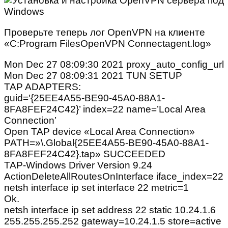
Проверьте теперь лог OpenVPN на клиенте
«C:Program FilesOpenVPN Connectagent.log»
Mon Dec 27 08:09:30 2021 proxy_auto_config_url
Mon Dec 27 08:09:31 2021 TUN SETUP
TAP ADAPTERS:
guid='{25EE4A55-BE90-45A0-88A1-
8FA8FEF24C42}’ index=22 name=’Local Area
Connection’
Open TAP device «Local Area Connection»
PATH=»\.Global{25EE4A55-BE90-45A0-88A1-
8FA8FEF24C42}.tap» SUCCEEDED
TAP-Windows Driver Version 9.24
ActionDeleteAllRoutesOnInterface iface_index=22
netsh interface ip set interface 22 metric=1
Ok.
netsh interface ip set address 22 static 10.24.1.6
255.255.255.252 gateway=10.24.1.5 store=active