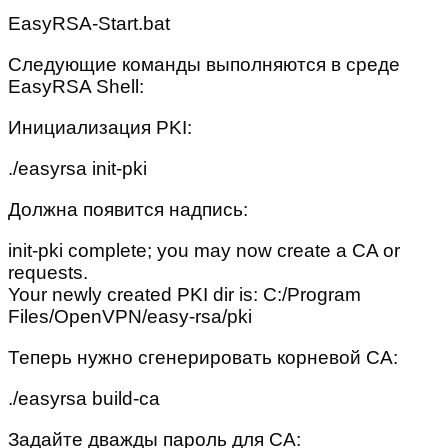
EasyRSA-Start.bat
Следующие команды выполняются в среде
EasyRSA Shell:
Инициализация PKI:
./easyrsa init-pki
Должна появится надпись:
init-pki complete; you may now create a CA or
requests.
Your newly created PKI dir is: C:/Program
Files/OpenVPN/easy-rsa/pki
Теперь нужно сгенерировать корневой CA:
./easyrsa build-ca
Задайте дважды пароль для CA: