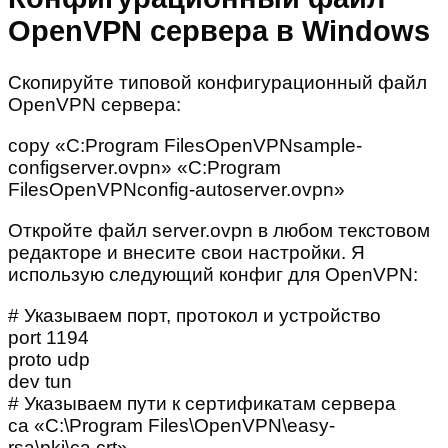
OpenVPN сервера в Windows
Скопируйте типовой конфигурационный файл
OpenVPN сервера:
copy «C:Program FilesOpenVPNsample-
configserver.ovpn» «C:Program
FilesOpenVPNconfig-autoserver.ovpn»
Откройте файл server.ovpn в любом текстовом
редакторе и внесите свои настройки. Я
использую следующий конфиг для OpenVPN:
# Указываем порт, протокол и устройство
port 1194
proto udp
dev tun
# Указываем пути к сертификатам сервера
ca «C:\Program Files\OpenVPN\easy-
rsa\pki\ca.crt»