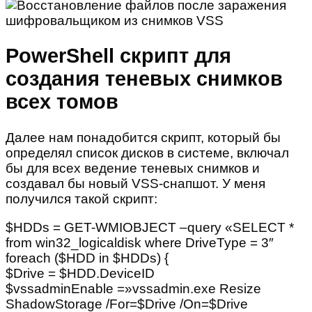
PowerShell скрипт для
создания теневых снимков
всех томов
Далее нам понадобится скрипт, который бы
определял список дисков в системе, включал
бы для всех ведение теневых снимков и
создавал бы новый VSS-снапшот. У меня
получился такой скрипт:
$HDDs = GET-WMIOBJECT –query «SELECT *
from win32_logicaldisk where DriveType = 3″
foreach ($HDD in $HDDs) {
$Drive = $HDD.DeviceID
$vssadminEnable =»vssadmin.exe Resize
ShadowStorage /For=$Drive /On=$Drive