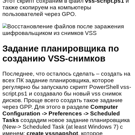
Этот скрипт сохраним в файл
vss-
script.
ps1
и
также скопируем на компьютеры
пользователей через GPO.
Задание планировщика по
созданию VSS-снимков
Последнее, что осталось сделать – создать на
всех ПК задание планировщика, которое
регулярно бы запускало скрипт PowerShell vss-
script.ps1 и создавало бы новый vss снимок
дисков. Проще всего создать такое задание
через GPP. Для этого в разделе
Computer
Configuration ->
Preferences ->
Scheduled
Tasks
создадим новое задание планировщика
(New-> Scheduled Task (at least Windows 7) с
именем:
create
vssnapshot
, которое