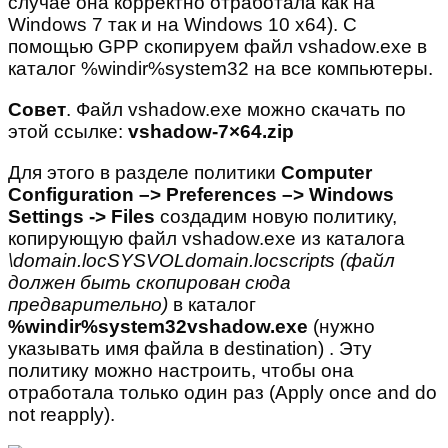
случае она корректно отработала как на
Windows 7 так и на Windows 10 x64). С
помощью GPP скопируем файл vshadow.exe в
каталог %windir%system32 на все компьютеры.
Совет
. Файл vshadow.exe можно скачать по
этой ссылке:
vshadow-7×64.zip
Для этого в разделе политики
Computer
Configuration –> Preferences –> Windows
Settings -> Files
создадим новую политику,
копирующую файл vshadow.exe из каталога
\
domain.locSYSVOL
domain.locscripts (файл
должен быть скопирован сюда
предварительно)
в каталог
%windir%system32vshadow.exe
(нужно
указывать имя файла в destination) . Эту
политику можно настроить, чтобы она
отработала только один раз (Apply once and do
not reapply).