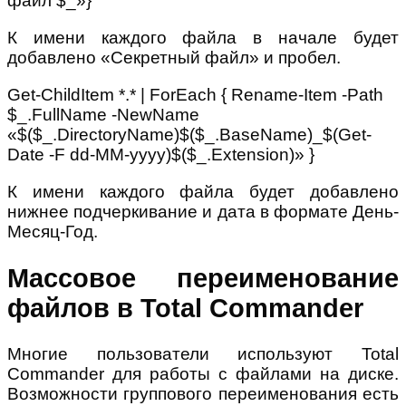
файл $_»}
К имени каждого файла в начале будет
добавлено «Секретный файл» и пробел.
Get-ChildItem *.* | ForEach { Rename-Item -Path
$_.FullName -NewName
«$($_.DirectoryName)$($_.BaseName)_$(Get-
Date -F dd-MM-yyyy)$($_.Extension)» }
К имени каждого файла будет добавлено
нижнее подчеркивание и дата в формате День-
Месяц-Год.
Массовое переименование
файлов в Total Commander
Многие пользователи используют Total
Commander для работы с файлами на диске.
Возможности группового переименования есть