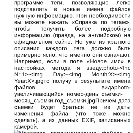
программе теги, позволяющие легко
подставлять в новые имена файлов
нужную информацию. При необходимости
вы можете нажать «Справка по тегам»,
чтобы получить более подробную
информацию (правда, на английском) на
официальном сайте. Но уже из краткого
описания каждого тега должно быть
примерно ясно, что именно они означают.
Например, если в поле «Новое имя» в
настройках метода я введу:photo-<Inc
Nr:1>-<Img Day>-<Img Month:X>-<Img
Year:X>.jpgто получу в результате имена
файлов видаphoto-
увеличивающийся_номер-день_съемки-
месяц_съемки-год_съемки.jpgПричем дата
съемки будет браться не из даты
изменения файла (что тоже можно
сделать), а из данных EXIF, записанных
камерой.