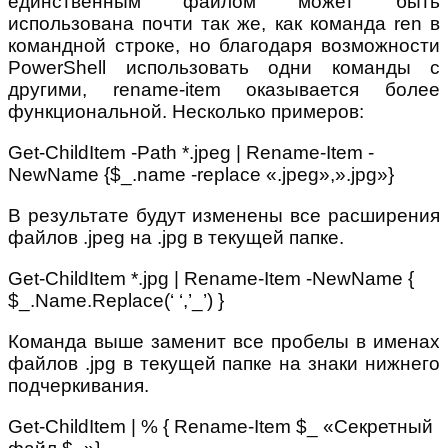
единственным файлом может быть
использована почти так же, как команда ren в
командной строке, но благодаря возможности
PowerShell использовать одни команды с
другими, rename-item оказывается более
функциональной. Несколько примеров:
Get-ChildItem -Path *.jpeg | Rename-Item -
NewName {$_.name -replace «.jpeg»,».jpg»}
В результате будут изменены все расширения
файлов .jpeg на .jpg в текущей папке.
Get-ChildItem *.jpg | Rename-Item -NewName {
$_.Name.Replace(‘ ‘,’_’) }
Команда выше заменит все пробелы в именах
файлов .jpg в текущей папке на знаки нижнего
подчеркивания.
Get-ChildItem | % { Rename-Item $_ «Секретный