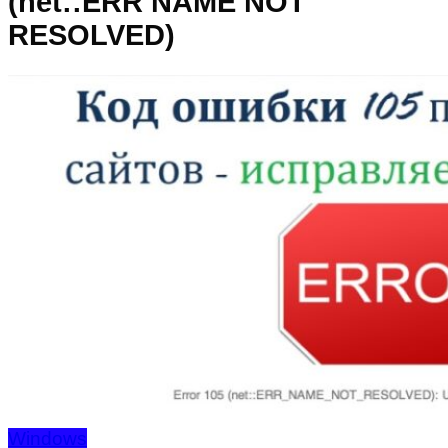
(net::ERR NAME NOT
RESOLVED)
Windows