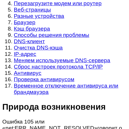
Перезагрузите модем или роутер
Веб-страницы
Разные устройства
Браузер
Кэш браузера
Способы решения проблемы
DNS-клиент
Очистка DNS-кэша
IP-адрес
Меняем используемые DNS-сервера
Сброс настроек протокола TCP/IP
Антивирус
Проверка антивирусом
Временное отключение антивируса или
брандмауэра
Природа возникновения
Ошибка 105 или
«net:ERR_NAME_NOT_RESOLVED»говорит о