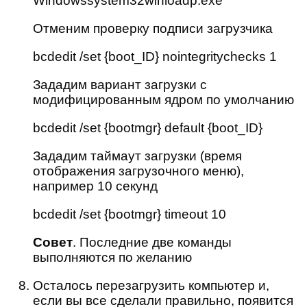
Windowssystem32winloadp.exe
Отменим проверку подписи загрузчика
bcdedit /set {boot_ID} nointegritychecks 1
Зададим вариант загрузки с
модифицированным ядром по умолчанию
bcdedit /set {bootmgr} default {boot_ID}
Зададим таймаут загрузки (время
отображения загрузочного меню),
например 10 секунд
bcdedit /set {bootmgr} timeout 10
Совет
. Последние две команды
выполняются по желанию
Осталось перезагрузить компьютер и,
если вы все сделали правильно, появится