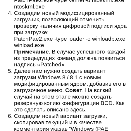
PatchPae2.exe -type kernel -o ntoskrnx.exe
ntoskrnl.exe
Создадим новый модифицированный
загрузчик, позволяющий отменить
проверку наличия цифровой подписи ядра
при загрузке:
PatchPae2.exe -type loader -o winloadp.exe
winload.exe
Примечание
. В случае успешного каждой
из предыдущих команд должна появиться
надпись «Patched»
Далее нам нужно создать вариант
загрузки Windows 8 / 8.1 с новым
модифицированным ядром, добавив его в
загрузочное меню.
Совет
. На всякий
случай на этом этапе можно создать
резервную копию конфигурации BCD. Как
это сделать описано здесь.
Создадим новый вариант загрузки,
скопировав текущий и в качестве
комментария указав “Windows (PAE