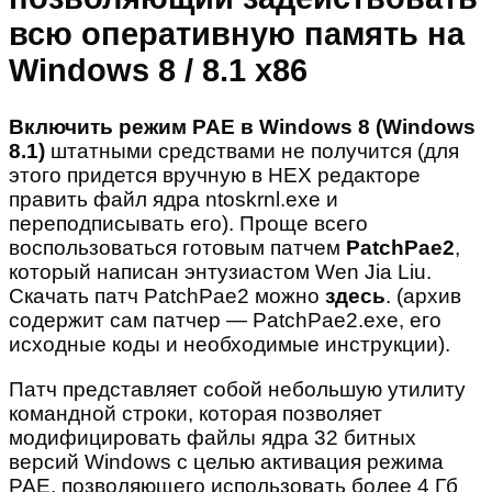
всю оперативную память на
Windows 8 / 8.1 x86
Включить режим PAE в Windows 8 (Windows
8.1)
штатными средствами не получится (для
этого придется вручную в HEX редакторе
править файл ядра ntoskrnl.exe и
переподписывать его). Проще всего
воспользоваться готовым патчем
PatchPae2
,
который написан энтузиастом Wen Jia Liu.
Скачать патч PatchPae2 можно
здесь
. (архив
содержит сам патчер — PatchPae2.exe, его
исходные коды и необходимые инструкции).
Патч представляет собой небольшую утилиту
командной строки, которая позволяет
модифицировать файлы ядра 32 битных
версий Windows с целью активация режима
PAE, позволяющего использовать более 4 Гб