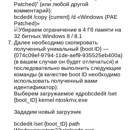
Patched)” (или любой другой
комментарий):
bcdedit /copy {current} /d «Windows (PAE
Patched)»
Далее необходимо скопировать
полученный уникальный {boot ID} —
{074c09ef-9794-11de-aef9-935525eb400a}
(в вашем случае он будет отличаться) и
последовательно выполнить следующие
команды (в качестве boot ID необходимо
использовать полученный вами
идентификатор):
Выберем загружаемое ядроbcdedit /set
{boot_ID} kernel ntoskrnx.exe
Зададим новый загрузчик
bcdedit /set {boot_ID} path