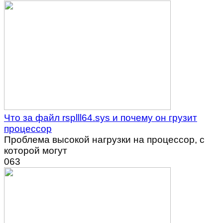
Что за файл rsplll64.sys и почему он грузит
процессор
Проблема высокой нагрузки на процессор, с
которой могут
0
63