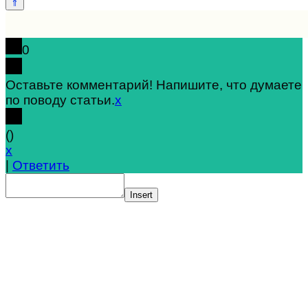
0
Оставьте комментарий! Напишите, что думаете
по поводу статьи.
x
(
)
x
|
Ответить
Insert