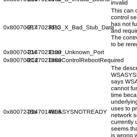
invalid
This can o
control se
has not f
0x800706F7
-2147023113
RPC_X_Bad_Stub_Data
and requi
The contr
to be rere
0x80070704
-2147023100
Error_Unknown_Port
0x80070BC2
-2147021886
ErrorControlRebootRequired
The descr
WSASYS
says WSA
cannot fun
time beca
underlyin
uses to p
0x8007276b
-2147014805
WSASYSNOTREADY
network s
currently 
seems th
is wrong 