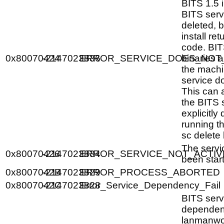
BITS 1.5 i
BITS serv
deleted, b
install re
code. BIT
0x80070424
-2147023836
ERROR_SERVICE_DOES_NOT_
binaries a
the machi
service do
This can 
the BITS s
explicitly
running 
sc delete 
The servi
0x80070426
-2147023834
ERROR_SERVICE_NOT_ACTIV
been star
0x8007042B
-2147023829
ERROR_PROCESS_ABORTED
0x8007042C
-2147023828
Error_Service_Dependency_Fail
BITS serv
dependen
lanmanwo