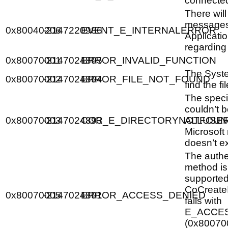
connected
There wil
messages
0x80040206
-2147220986
EVENT_E_INTERNALERROR
Applicati
regarding 
0x80070001
-2147024895
ERROR_INVALID_FUNCTION
The Syst
0x80070002
-2147024894
ERROR_FILE_NOT_FOUND
find the fi
The speci
couldn’t 
0x80070003
-2147024893
COR_E_DIRECTORYNOTFOUN
ALLUSE
Microsoft 
doesn’t ex
The authe
method is
supporte
CoCreate
0x80070005
-2147024891
ERROR_ACCESS_DENIED
fails with
E_ACCE
(0x800700