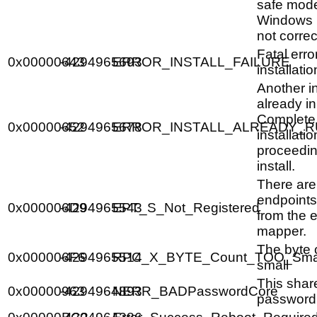
safe mode,
Windows In
not correc
Fatal erro
0x00000643
-4294965693
ERROR_INSTALL_FAILURE
installatio
Another in
already in
Complete 
0x00000652
-4294965678
ERROR_INSTALL_ALREADY_R
installati
proceedin
install.
There are
endpoints
0x000006D9
-4294965543
EPT_S_Not_Registered
from the 
mapper.
The byte 
0x000006F6
-4294965514
RPC_X_BYTE_Count_TOO_Sma
small
This shar
0x00000963
-4294964893
NERR_BADPasswordCore
password 