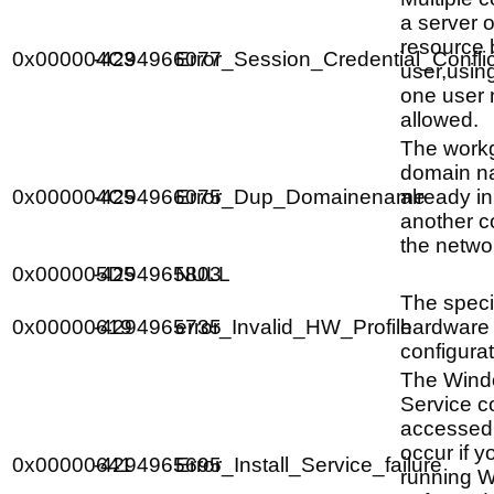
a server 
resource 
0x000004C3
-4294966077
Error_Session_Credential_Conflic
user,usin
one user 
allowed.
The work
domain n
0x000004C5
-4294966075
Error_Dup_Domainename
already i
another c
the netwo
0x000005D5
-4294965803
NULL
The speci
0x00000619
-4294965735
error_Invalid_HW_Profile
hardware 
configurat
The Windo
Service c
accessed.
occur if y
0x00000641
-4294965695
Error_Install_Service_failure
running W