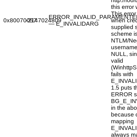
http://foo
this error
This error
ERROR_INVALID_PARAMENTE
0x80070057
-2147024809
when cred
— E_INVALIDARG
supplied 
scheme is
NTLM/Nego
username
NULL, sinc
valid
(WinhttpS
fails with
E_INVAL
1.5 puts t
ERROR st
BG_E_I
in the ab
because o
mapping
E_INVALI
always m