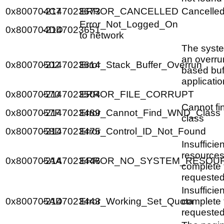
0x800704C7
-2147023673
ERROR_CANCELLED
Cancelled
Error_Not_Logged_On
0x800704DD
-2147023651
to network
The syst
an overrun
0x80070502
-2147023614
Error_Stack_Buffer_Overrun
based buff
applicatio
0x80070570
-2147023504
ERROR_FILE_CORRUPT
Cannot fi
0x8007057F
-2147023489
Error_Cannot_Find_WND_Class
class
0x8007058D
-2147023475
Error_Control_ID_Not_Found
Insufficie
resources 
0x800705AA
-2147023446
ERROR_NO_SYSTEM_RESOU
complete 
requested
Insufficie
0x800705AD
-2147023443
Error_Working_Set_Quota
complete 
requested