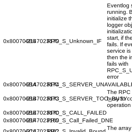
Eventlog s
running. B
initialize 
logger obj
initializat
start, if th
0x800706B5
-2147023179
RPC_S_Unknown_IF
fails. If e
service is
then the in
fails with
RPC_S_
error
0x800706BA
-2147023174
RPC_S_SERVER_UNAVAILABL
The RPC s
0x800706BB
-2147023173
RPC_S_SERVER_TOO_BUSY
busy to c
operation
0x800706BE
-2147023170
RPC_S_CALL_FAILED
0x800706BF
-2147023169
PRC_S_Call_Failed_DNE
The array
0x800706C6
-2147023162
RPC_S_Invalid_Bound