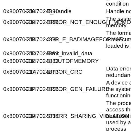
condition
0x80070006
-2147024890
E_Handle
Handle not
The syste
0x80070008
-2147024888
ERROR_NOT_ENOUGH_MEMO
memory.
The forma
0x8007000B
-2147024885
COR_E_BADIMAGEFORMAT
or execut
loaded is 
0x8007000D
-2147024883
Error_invalid_data
0x8007000E
-2147024882
E_OUTOFMEMORY
Data error
0x80070017
-2147024873
ERROR_CRC
redundan
A device 
0x8007001F
-2147024865
ERROR_GEN_FAILURE
the syste
functioni
The proc
access the
0x80070020
-2147024864
STIERR_SHARING_VIOLATION
because it
used by a
process