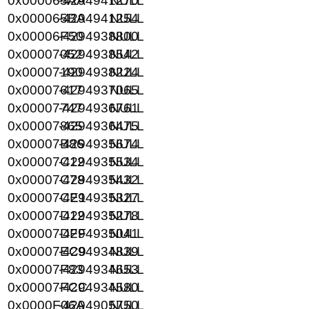
0x000065AA
-4294941270
NULL
0x000065BA
-4294941254
NULL
0x00006F50
-4294938800
NULL
0x00007052
-4294938542
NULL
0x00007190
-4294938224
NULL
0x00007617
-4294937065
NULL
0x00007747
-4294936761
NULL
0x00007865
-4294936475
NULL
0x00007B86
-4294935674
NULL
0x00007C12
-4294935534
NULL
0x00007C78
-4294935432
NULL
0x00007CE1
-4294935327
NULL
0x00007D12
-4294935278
NULL
0x00007DFF
-4294935041
NULL
0x00007EC9
-4294934839
NULL
0x00007F83
-4294934653
NULL
0x00007FCC
-4294934580
NULL
0x0000F06A
-4294905750
NULL