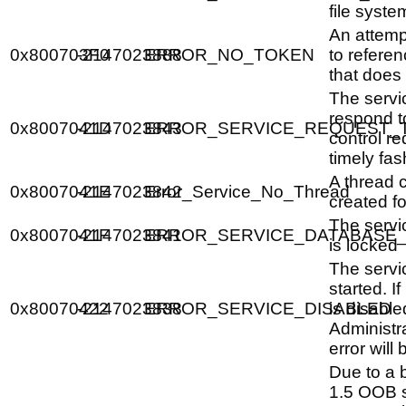
file syste
An attem
0x800703F0
-2147023888
ERROR_NO_TOKEN
to refere
that does 
The servi
respond to
0x8007041D
-2147023843
ERROR_SERVICE_REQUEST_
control re
timely fas
A thread 
0x8007041E
-2147023842
Error_Service_No_Thread
created fo
The servi
0x8007041F
-2147023841
ERROR_SERVICE_DATABASE
is locked
The servi
started. I
0x80070422
-2147023838
ERROR_SERVICE_DISABLED
is disable
Administra
error will
Due to a 
1.5 OOB s