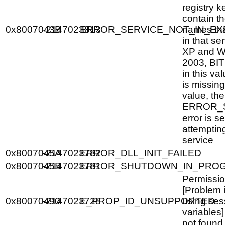
registry 
contain t
0x8007043B
-2147023813
ERROR_SERVICE_NOT_IN_EX
names tha
in that se
XP and W
2003, BIT
in this val
is missing
value, th
ERROR_
error is 
attempting
service
0x8007045A
-2147023782
ERROR_DLL_INIT_FAILED
0x8007045B
-2147023781
ERROR_SHUTDOWN_IN_PRO
Permissio
[Problem i
0x80070490
-2147023728
E_PROP_ID_UNSUPPORTED
using ses
variables
not found