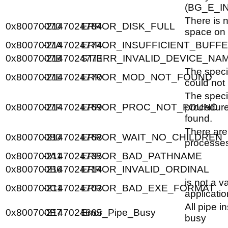
(BG_E_I
There is 
0x80070070
-2147024784
ERROR_DISK_FULL
space on 
0x8007007A
-2147024774
ERROR_INSUFFICIENT_BUFF
0x8007007B
-2147024773
STIERR_INVALID_DEVICE_NA
The speci
0x8007007E
-2147024770
ERROR_MOD_NOT_FOUND
could not
The speci
0x8007007F
-2147024769
ERROR_PROC_NOT_FOUND
procedure
found.
There are
0x80070080
-2147024768
ERROR_WAIT_NO_CHILDREN
processes 
0x800700A1
-2147024735
ERROR_BAD_PATHNAME
0x800700B6
-2147024714
ERROR_INVALID_ORDINAL
is not a v
0x800700C1
-2147024703
ERROR_BAD_EXE_FORMAT
applicatio
All pipe i
0x800700E7
-2147024665
Error_Pipe_Busy
busy