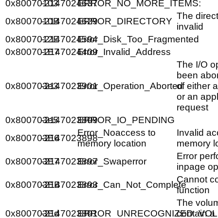
0x80070103
-2147024637
ERROR_NO_MORE_ITEMS:
The direc
0x8007010B
-2147024629
ERROR_DIRECTORY
invalid
0x8007012E
-2147024594
Error_Disk_Too_Fragmented
0x800701E7
-2147024409
Error_Invalid_Address
The I/O o
been abo
0x800703e3
-2147023901
Error_Operation_Aborted
of either 
or an appl
request
0x800703e5
-2147023899
ERROR_IO_PENDING
Error_Noaccess to
Invalid ac
0x800703E6
-2147023898
memory location
memory l
Error per
0x800703E7
-2147023897
Error_Swaperror
inpage op
Cannot co
0x800703EB
-2147023893
Error_Can_Not_Complete
function
The volu
0x800703Ed
-2147023891
ERROR_UNRECOGNIZED_VO
contain a