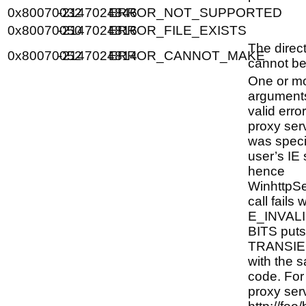
0x80070032
-2147024846
ERROR_NOT_SUPPORTED
0x80070050
-2147024816
ERROR_FILE_EXISTS
The direct
0x80070052
-2147024814
ERROR_CANNOT_MAKE
cannot be
One or m
arguments
valid erro
proxy se
was specif
user’s IE 
hence
WinhttpSe
call fails 
E_INVALI
BITS puts 
TRANSI
with the 
code. For 
proxy serv