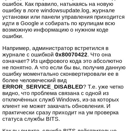
ошибок. Как правило, натыкаясь на новую
ошибку в логе windowsupdate.log, журнале
установки или панели управления приходится
идти в Google и собирать по крупицам всю
возможную информацию о нужном коде
ошибки.
Например, администратор встретился в
журнале с ошибкой
0
x80070422
. Что она
означает? Из цифрового кода это абсолютно
не понятно. А что если бы вы, получив данную
ошибку моментально сконвертировали ее в
более человеческий вид
ERROR_SERVICE_DISABLED
? Т.е. уже четко
видно, что проблема связана с одной из
отключённых служб Windows, из-за которых
клиент не может закачать обновления. И
практически сразу приходит на ум проверка
статуса службы BITS.
Как вы видите, служба BITS действительно