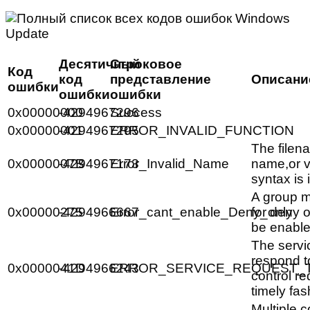
Десятичный
Строковое
Код
код
представление
Описани
ошибки
ошибки
ошибки
0x00000000
-4294967296
Success
0x00000001
-4294967295
ERROR_INVALID_FUNCTION
The filen
0x0000007B
-4294967173
Error_Invalid_Name
name,or v
syntax is 
A group 
0x00000275
-4294966667
Error_cant_enable_Deny_only
for deny 
be enabl
The servi
respond to
0x0000041D
-4294966243
ERROR_SERVICE_REQUEST_
control re
timely fas
Multiple 