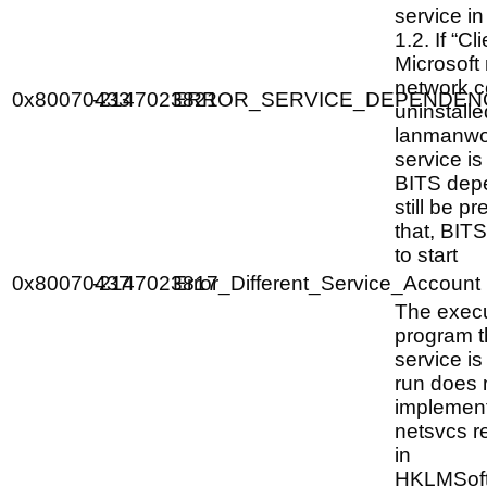
service i
1.2. If “Cli
Microsoft
network 
0x80070433
-2147023821
ERROR_SERVICE_DEPENDEN
uninstalle
lanmanwo
service is
BITS depe
still be pr
that, BITS
to start
0x80070437
-2147023817
Error_Different_Service_Account
The exec
program th
service is
run does 
implement
netsvcs re
in
HKLMSoft