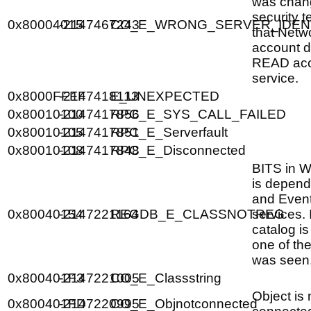
was chan
security 
0x80004015
-2147467243
CO_E_WRONG_SERVER_IDEN
that Netw
account d
READ acc
service.
0x8000FFFF
-2147418113
E_UNEXPECTED
0x80010100
-2147417856
RPC_E_SYS_CALL_FAILED
0x80010105
-2147417851
RPC_E_Serverfault
0x80010108
-2147417848
RPC_E_Disconnected
BITS in 
is depen
and Even
0x80040154
-2147221164
REGDB_E_CLASSNOTREG
services.
catalog is
one of th
was seen
0x800401F3
-2147221005
CO_E_Classstring
Object is 
0x800401FD
-2147220995
CO_E_Objnotconnected