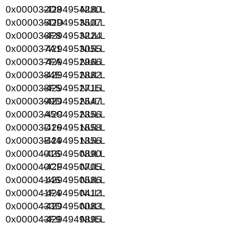
0x000032D8
-4294954280
NULL
0x000035DD
-4294953507
NULL
0x000036F8
-4294953224
NULL
0x000037A1
-4294953055
NULL
0x000037FA
-4294952966
NULL
0x0000384E
-4294952882
NULL
0x000038F5
-4294952715
NULL
0x0000399D
-4294952547
NULL
0x00003A5C
-4294952356
NULL
0x00003D16
-4294951658
NULL
0x00003E44
-4294951356
NULL
0x00004016
-4294950890
NULL
0x000040CF
-4294950705
NULL
0x00004146
-4294950586
NULL
0x000041F4
-4294950412
NULL
0x0000433D
-4294950083
NULL
0x000043F9
-4294949895
NULL