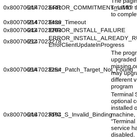
The paging
0x800705AF
-2147023441
ERROR_COMMITMENT_LIMIT
small for 
to comple
0x800705B4
-2147023436
Error_Timeout
0x80070643
-2147023293
ERROR_INSTALL_FAILURE
ERROR_INSTALL_ALREADY_R
0x80070652
-2147023278
ErrorClientUpdateInProgress
The progr
upgraded
missing o
0x8007066A
-2147023254
Error_Patch_Target_Not_Found
may upgr
different 
program
Terminal 
optional 
installed 
0x800706A6
-2147023194
RPC_S_Invalid_Binding
machine, 
“Terminal
service h
disabled.