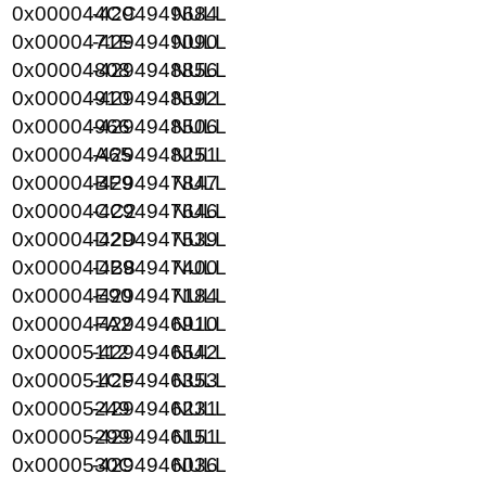
0x000044CC
-4294949684
NULL
0x0000471E
-4294949090
NULL
0x00004808
-4294948856
NULL
0x00004910
-4294948592
NULL
0x00004966
-4294948506
NULL
0x00004A65
-4294948251
NULL
0x00004BF9
-4294947847
NULL
0x00004CC2
-4294947646
NULL
0x00004D2D
-4294947539
NULL
0x00004DB8
-4294947400
NULL
0x00004E90
-4294947184
NULL
0x00004FA2
-4294946910
NULL
0x00005112
-4294946542
NULL
0x000051CF
-4294946353
NULL
0x00005249
-4294946231
NULL
0x00005299
-4294946151
NULL
0x0000530C
-4294946036
NULL