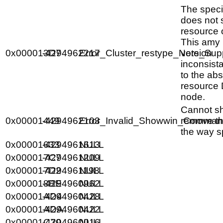
The speci
does not 
resource o
This amy 
0x000013D7
-4294962217
Error_Cluster_restype_Note_Sup
version
inconsist
to the ab
resource 
node.
Cannot s
0x00001449
-4294962103
Error_Invalid_Showwin_Comman
remove th
the way s
0x00001633
-4294961613
NULL
0x000017C7
-4294961209
NULL
0x000017D2
-4294961198
NULL
0x000018BE
-4294960962
NULL
0x00001AD4
-4294960428
NULL
0x00001ADA
-4294960422
NULL
0x00001C70
-4294960016
NULL