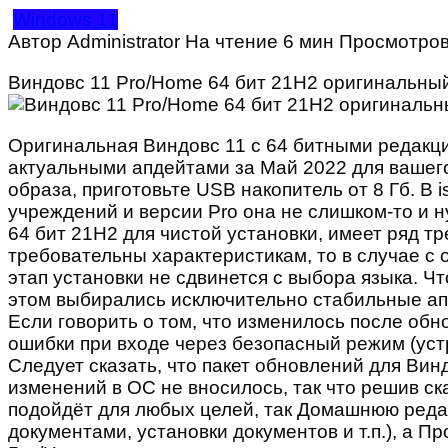
Windows 11
Автор
Administrator
На чтение
6 мин
Просмотро
Виндовс 11 Pro/Home 64 бит 21H2 оригинальны
Оригинальная Виндовс 11 с 64 битными редакц
актуальными апдейтами за Май 2022 для вашего
образа, приготовьте USB накопитель от 8 Гб. В
учреждений и версии Pro она не слишком-то и н
64 бит 21H2 для чистой установки, имеет ряд т
требовательны характеристикам, то в случае с
этап установки не сдвинется с выбора языка. 
этом выбирались исключительно стабильные апд
Если говорить о том, что изменилось после об
ошибки при входе через безопасный режим (ус
Следует сказать, что пакет обновлений для Вин
изменений в ОС не вносилось, так что решив ск
подойдёт для любых целей, так Домашнюю реда
документами, установки документов и т.п.), а 