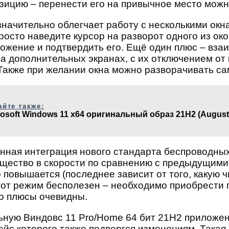
озицию – перенести его на привычное место можно
начительно облегчает работу с несколькими окна
осто наведите курсор на разворот одного из око
ожение и подтвердить его. Ещё один плюс – вза
на дополнительных экранах, с их отключением о
Также при желании окна можно разворачивать са
айте также:
rosoft Windows 11 x64 оригинальный образ 21H2 (August
ая интеграция нового стандарта беспроводных с
ущество в скорости по сравнению с предыдущим
 повышается (последнее зависит от того, какую 
 этот режим бесполезен – необходимо приобрес
но плюсы очевидны.
ьную Виндовс 11 Pro/Home 64 бит 21H2 приложен
ейс которого также подвергся изменениям. Така