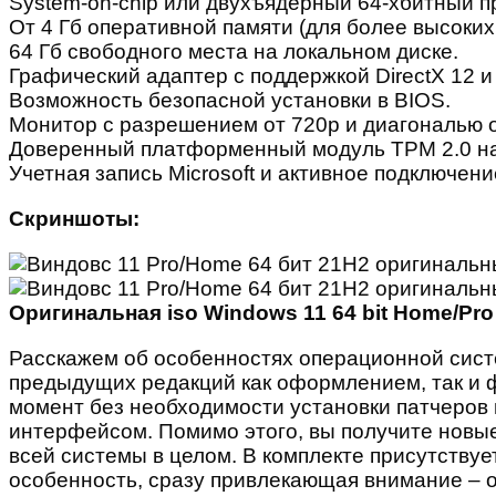
System-on-chip или двухъядерный 64-хбитный пр
От 4 Гб оперативной памяти (для более высоких
64 Гб свободного места на локальном диске.
Графический адаптер с поддержкой DirectX 12 
Возможность безопасной установки в BIOS.
Монитор с разрешением от 720p и диагональю о
Доверенный платформенный модуль TPM 2.0 на
Учетная запись Microsoft и активное подключен
Скриншоты:
Оригинальная iso Windows 11 64 bit Home/Pro 
Расскажем об особенностях операционной систе
предыдущих редакций как оформлением, так и ф
момент без необходимости установки патчеров 
интерфейсом. Помимо этого, вы получите новы
всей системы в целом. В комплекте присутствуе
особенность, сразу привлекающая внимание – о