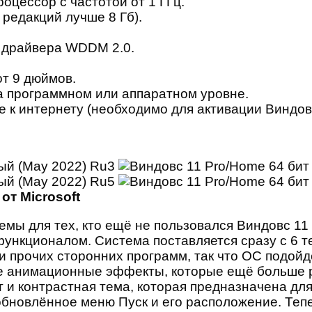
оцессор с частотой от 1 ГГц.
 редакций лучше 8 Гб).
и драйвера WDDM 2.0.
т 9 дюймов.
 программном или аппаратном уровне.
ие к интернету (необходимо для активации Виндо
от Microsoft
мы для тех, кто ещё не пользовался Виндовс 11 
ункционалом. Система поставляется сразу с 6 т
и прочих сторонних программ, так что ОС подойд
е анимационные эффекты, которые ещё больше р
т и контрастная тема, которая предназначена дл
бновлённое меню Пуск и его расположение. Тепе