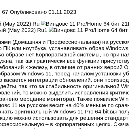
в
67
Опубликовано
01.11.2023
й (May 2022) Ru
иями (Домашняя и Профессиональная) на русском
 ПК или ноутбука, устанавливать образ Windows
 iso образе нет Корпоративной системы, но при 
ужна, так как практически все функции присутст
ребований к железу, в отличие от ранних версий 
 образом Windows 11, перед началом установки у
Что касается интеграции обновлений, они произв
ейты, так что за стабильность оригинальной Win
новлений, то можно выделить исправления критич
транено мерцание монитора). Также появился Wi
довс 11 на русском весит на 40% меньше по срав
ачать оригинальный Windows 11 Pro 64 bit вы по
кцию можно использовать для решения стандартн
Профессиональную – в корпоративных целях. Скача